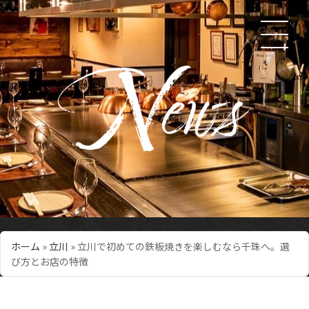
ホーム
»
立川
»
立川で初めての鉄板焼きを楽しむなら千珠へ。選
び方とお店の特徴