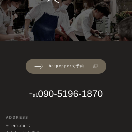
hotpepperで予約
090-5196-1870
Tel.
ADDRESS
〒190-0012