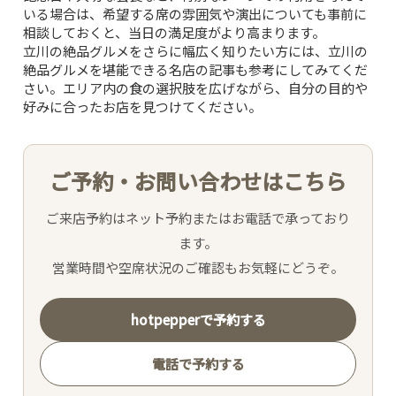
いる場合は、希望する席の雰囲気や演出についても事前に
CONCEPT
相談しておくと、当日の満足度がより高まります。
立川の絶品グルメをさらに幅広く知りたい方には、
立川の
絶品グルメを堪能できる名店
の記事も参考にしてみてくだ
PICK UP WINE
さい。エリア内の食の選択肢を広げながら、自分の目的や
好みに合ったお店を見つけてください。
MENU
ご予約・お問い合わせはこちら
SNS
ご来店予約はネット予約またはお電話で承っており
INTERIOR
ます。
営業時間や空席状況のご確認もお気軽にどうぞ。
NEWS
hotpepperで予約する
MOVIE
電話で予約する