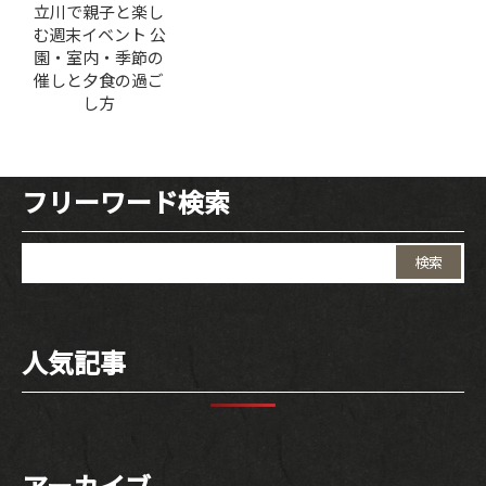
立川で親子と楽し
む週末イベント 公
園・室内・季節の
催しと夕食の過ご
し方
フリーワード検索
検
索:
人気記事
アーカイブ