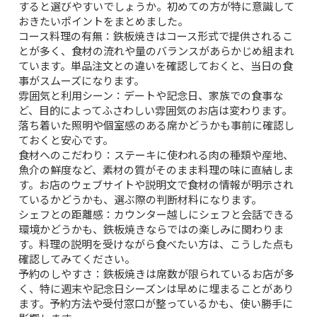
すると選びやすいでしょうか。初めての方が特に意識して
おきたいポイントをまとめました。
コース料理の有無
：鉄板焼きはコース形式で提供されるこ
とが多く、食材の流れや量のバランスがあらかじめ組まれ
ています。単品注文との違いを確認しておくと、当日の食
事がスムーズになります。
雰囲気と利用シーン
：デートや記念日、家族での食事な
ど、目的によってふさわしい雰囲気のお店は変わります。
落ち着いた照明や個室感のある席かどうかも事前に確認し
ておくと安心です。
食材へのこだわり
：ステーキに使われる肉の種類や産地、
魚介の鮮度など、素材の質がそのまま料理の味に直結しま
す。お店のウェブサイトや説明文で食材の情報が明示され
ているかどうかも、選ぶ際の判断材料になります。
シェフとの距離感
：カウンター越しにシェフと会話できる
環境かどうかも、鉄板焼きならではの楽しみに関わりま
す。料理の説明を受けながら食べたい方は、こうした点も
確認してみてください。
予約のしやすさ
：鉄板焼きは席数が限られているお店が多
く、特に週末や記念日シーズンは早めに埋まることがあり
ます。予約方法や受付窓口が整っているかも、使い勝手に