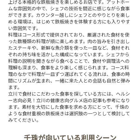
上げる本格的な鉄板焼きを楽しめるお店です。アットホー
ムな雰囲気の中で、シェフの技術を間近に感じながら食事
ができます。カウンター越しにシェフとのやりとりを楽し
める環境は、はじめて鉄板焼きを体験する方にも入りやす
い雰囲気です。
料理はコース形式で提供されており、厳選された食材を使
った数種類の料理が順に楽しめます。肉の旨みを引き出し
たステーキや、新鮮な魚介類を使った一皿など、食材それ
ぞれの持ち味を活かした構成になっています。シェフから
料理の説明を聞きながら食べることで、食材や調理法への
理解も深まり、食事をより楽しく感じられます。コース料
理のなかで料理が一皿ずつ運ばれてくる流れは、食事の時
間にリズムが生まれ、一緒に来た人との会話も自然と弾み
ます。
立川で食材にこだわった食事を探している方には、
ヘルシ
ー志向必見！立川の健康志向グルメ店
の記事も参考になり
ます。素材を大切にした食事を求める方にとって、千珠の
ような食材重視の鉄板焼きは選択肢の一つとして検討して
みてください。
千珠が向いている利用シーン