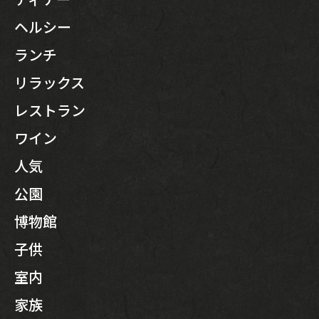
ヘルシー
ランチ
リラックス
レストラン
ワイン
人気
公園
博物館
子供
室内
家族