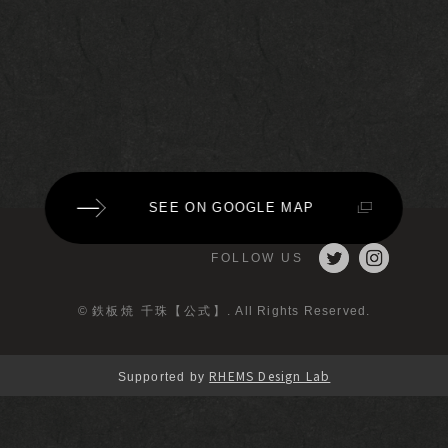
SEE ON GOOGLE MAP
FOLLOW US
©
鉄板焼 千珠【公式】
. All Rights Reserved.
RHEMS Design Lab
Supported by