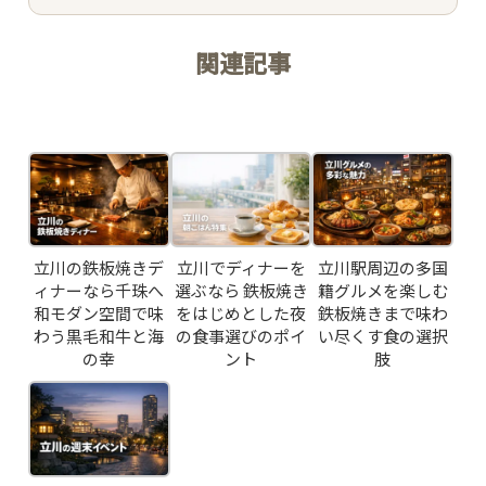
ACCESS /
RESERVATION
関連記事
JP
EN
Related Posts
立川の鉄板焼きデ
立川でディナーを
立川駅周辺の多国
ィナーなら千珠へ
選ぶなら 鉄板焼き
籍グルメを楽しむ
和モダン空間で味
をはじめとした夜
鉄板焼きまで味わ
わう黒毛和牛と海
の食事選びのポイ
い尽くす食の選択
の幸
ント
肢