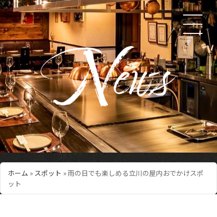
ホーム
»
スポット
»
雨の日でも楽しめる立川の屋内おでかけスポ
ット