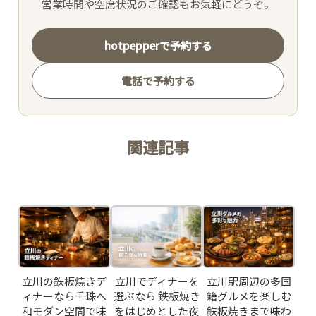
営業時間や空席状況のご確認もお気軽にどうぞ。
MOVIE
hotpepperで予約する
ACCESS /
RESERVATION
電話で予約する
JP
EN
関連記事
Related Posts
立川の鉄板焼きデ
立川でディナーを
立川駅周辺の多国
ィナーなら千珠へ
選ぶなら 鉄板焼き
籍グルメを楽しむ
和モダン空間で味
をはじめとした夜
鉄板焼きまで味わ