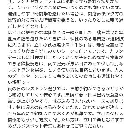
す。ランチやカフェタイムに気軽に立ち寄れる場所が多
く、ショッピングの合間に一息つくのにも向いています。
混雑しやすい時間帯を避けたい場合は、開店直後か夕方の
比較的落ち着いた時間帯を狙うと、ゆったりとした席で過
ごしやすくなります。
駅ビルの賑やかな雰囲気とは一線を画した、落ち着いた雰
囲気の店を選びたいときには、個性のある専門店が選択肢
に入ります。立川の鉄板焼き店「千珠」は、静かな空間で
じっくり食事を楽しみたいシーンに向いています。カウン
ター越しに料理が仕上がっていく様子を眺めながら食事が
できる鉄板焼きは、雨で足元が悪い日にあえて少し特別な
レストランを選ぶ、という使い方に自然と合います。大人
のデートや、久しぶりに会う友人との食事にも選ばれやす
い場所です。
雨の日のレストラン選びでは、事前予約ができるかどうか
も確認しておくと安心です。天候が悪い日は屋内飲食店の
需要が上がりやすく、飛び込みで入れないケースもありま
す。特に週末の夜は混みやすいため、訪れたい店が決まっ
たら早めに予約を入れておくのが無難です。立川のグルメ
情報をもう少し幅広く探したい方は、
立川で楽しむおすす
めグルメスポット特集
もあわせてご覧ください。