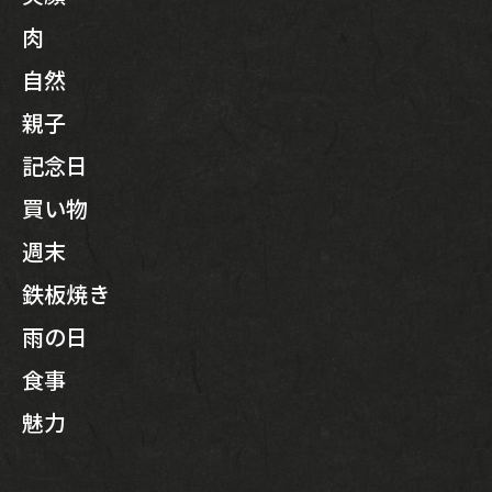
肉
自然
親子
記念日
買い物
週末
鉄板焼き
雨の日
食事
魅力