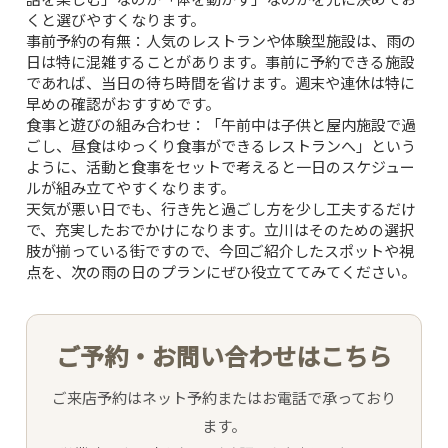
くと選びやすくなります。
TOP
事前予約の有無：
人気のレストランや体験型施設は、雨の
日は特に混雑することがあります。事前に予約できる施設
であれば、当日の待ち時間を省けます。週末や連休は特に
CONCEPT
早めの確認がおすすめです。
食事と遊びの組み合わせ：
「午前中は子供と屋内施設で過
ごし、昼食はゆっくり食事ができるレストランへ」という
PICK UP WINE
ように、活動と食事をセットで考えると一日のスケジュー
ルが組み立てやすくなります。
天気が悪い日でも、行き先と過ごし方を少し工夫するだけ
MENU
で、充実したおでかけになります。立川はそのための選択
肢が揃っている街ですので、今回ご紹介したスポットや視
点を、次の雨の日のプランにぜひ役立ててみてください。
SNS
INTERIOR
ご予約・お問い合わせはこちら
NEWS
ご来店予約はネット予約またはお電話で承っており
ます。