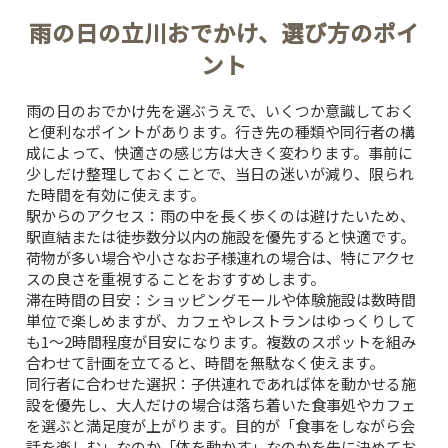
雨の日の立川おでかけ、選び方のポイ
ント
雨の日のおでかけ先を選ぶうえで、いくつか意識しておく
と便利なポイントがあります。行き先の種類や同行者の構
成によって、快適さの感じ方は大きく変わります。事前に
少しだけ整理しておくことで、当日の迷いが減り、限られ
た時間を有効に使えます。
駅からのアクセス：
雨の中を長く歩くのは避けたいため、
駅直結または徒歩数分以内の施設を優先すると快適です。
荷物が多い場合や小さなお子様連れの場合は、特にアクセ
スの良さを重視することをおすすめします。
滞在時間の目安：
ショッピングモールや体験施設は数時間
単位で楽しめますが、カフェやレストランはゆっくりして
も1〜2時間程度が目安になります。複数のスポットを組み
合わせて計画を立てると、時間を無駄なく使えます。
同行者に合わせた選択：
子供連れであれば体を動かせる施
設を優先し、大人だけの場合は落ち着いた食事処やカフェ
を選ぶと満足度が上がります。目的が「食事をしながら会
話を楽しむ」なのか「体を動かす」なのかを先に決めてお