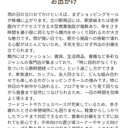
お出かけ
雨の日の立川おでかけといえば、まずショッピングモール
が候補に上がります。立川駅周辺には、駅直結または徒歩
圏内でアクセスできる大型商業施設が複数あり、傘をさす
時間を最小限に抑えながら館内をゆっくり回れるのが大き
な魅力です。雨が強い日でも、駅から施設への移動で濡れ
る心配がほとんどないため、天気を気にせず外出の計画を
立てられます。
館内にはファッション、雑貨、生活用品、書籍など多彩な
ジャンルの専門店が集まっており、「特に目的がなくても
気づいたら数時間経っていた」という過ごし方ができま
す。家族連れ、カップル、友人同士など、どんな組み合わ
せでも楽しめるのがショッピングモールの強みです。特に
休日の午前中から訪れると、フロアをゆっくり見て回りな
がら昼食まで自然につなげられるため、一日の時間を効率
よく使えます。
フードコートやカフェスペースが充実しているため、歩き
疲れたときの休憩場所にも困りません。軽食からしっかり
したランチまで対応できるので、食事の計画を立てずに訪
れても安心です。子供向けの遊び場コーナーやキッズ向け