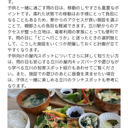
す。
子供と一緒に過ごす雨の日は、移動のしやすさも重要なポ
イントです。濡れた状態での移動はお子様にとって負担に
なることもあるため、駅からのアクセスが良い施設を選ぶ
ことで、親御さんの負担も軽減できます。立川駅からのア
クセスが整った立地は、電車利用の家族にとっても便利で
す。雨の日に「どこへ行こうか」と迷ったときの選択肢と
して、こうした施設をいくつか把握しておくと計画が立て
やすくなります。
子供向けの屋内スポットについてさらに詳しく知りたい方
は、
雨の日も安心する立川の屋内キッズパーク
や
遊びなが
ら学べる立川の知育スポット紹介
もあわせてご覧くださ
い。また、施設での遊びのあとに昼食を済ませたい場合
は、
子供と一緒に楽しめる立川のランチスポット
も参考に
なります。