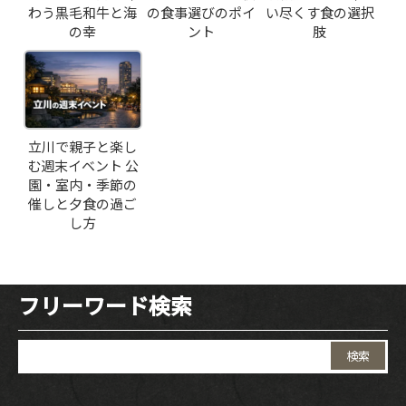
わう黒毛和牛と海
の食事選びのポイ
い尽くす食の選択
の幸
ント
肢
立川で親子と楽し
む週末イベント 公
園・室内・季節の
催しと夕食の過ご
し方
フリーワード検索
検
索: