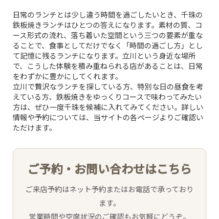
日常のランチとは少し違う時間を過ごしたいとき、千珠の
SNS
鉄板焼きランチはひとつの答えになります。素材の質、コ
ース形式の流れ、落ち着いた空間という三つの要素が重な
ることで、食事としてだけでなく「時間の過ごし方」とし
INTERIOR
て記憶に残るランチになります。立川という身近な場所
で、こうした体験を積み重ねられる店があることは、日常
をわずかに豊かにしてくれます。
NEWS
立川で贅沢なランチを探している方、特別な日の昼食を考
えている方、鉄板焼きをゆっくりコースで味わってみたい
方は、ぜひ一度千珠を候補に入れてみてください。詳しい
MOVIE
情報や予約については、当サイトの各ページよりご確認い
ただけます。
ACCESS /
RESERVATION
ご予約・お問い合わせはこちら
JP
EN
ご来店予約はネット予約またはお電話で承っており
ます。
営業時間や空席状況のご確認もお気軽にどうぞ。