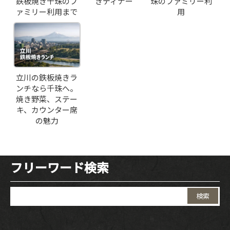
鉄板焼き千珠のフ
きディナー
珠のファミリー利
ァミリー利用まで
用
立川の鉄板焼きラ
ンチなら千珠へ。
焼き野菜、ステー
キ、カウンター席
の魅力
フリーワード検索
検
索: