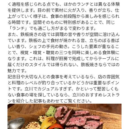
く過程を感じられる点でも、ほかのランチとは異なる体験
を提供します。目の前で素材に火が入り、香りが立ち、仕
上がっていく様子は、食事の前段階から楽しみを感じられ
る時間です。空間そのものに特別感があることで、同じ
「ランチ」でも過ごし方がまるで変わります。
また、鉄板焼きの店では調理の音や香りが空間に溶け込ん
でいます。鉄板の上で食材が焼かれる音、立ちのぼる香ば
しい香り、シェフの手元の動き。こうした要素が重なるこ
とで、視覚・嗅覚・聴覚の三つを同時に楽しめる食体験に
なります。これは、料理が厨房で完成してからテーブルに
届くだけのスタイルでは得られない、鉄板焼きならではの
魅力です。
記念日や大切な人との食事を考えているなら、店の雰囲気
と料理のレベルが釣り合っているかどうかは重要なポイン
トです。立川でカジュアルすぎず、かといって堅苦しくも
ない食事の場を探しているなら、
立川のおすすめレストラ
ンを紹介した記事
もあわせてご覧ください。