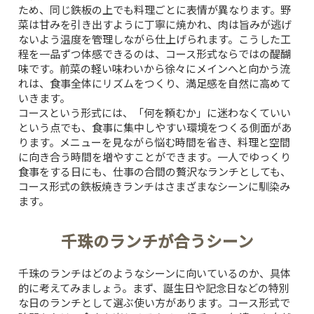
ため、同じ鉄板の上でも料理ごとに表情が異なります。野
菜は甘みを引き出すように丁寧に焼かれ、肉は旨みが逃げ
ないよう温度を管理しながら仕上げられます。こうした工
程を一品ずつ体感できるのは、コース形式ならではの醍醐
味です。前菜の軽い味わいから徐々にメインへと向かう流
れは、食事全体にリズムをつくり、満足感を自然に高めて
いきます。
コースという形式には、「何を頼むか」に迷わなくていい
という点でも、食事に集中しやすい環境をつくる側面があ
ります。メニューを見ながら悩む時間を省き、料理と空間
に向き合う時間を増やすことができます。一人でゆっくり
食事をする日にも、仕事の合間の贅沢なランチとしても、
コース形式の鉄板焼きランチはさまざまなシーンに馴染み
ます。
千珠のランチが合うシーン
千珠のランチはどのようなシーンに向いているのか、具体
的に考えてみましょう。まず、誕生日や記念日などの特別
な日のランチとして選ぶ使い方があります。コース形式で