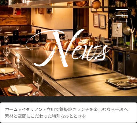
ホーム
»
イタリアン
»
立川で鉄板焼きランチを楽しむなら千珠へ。
素材と空間にこだわった特別なひとときを