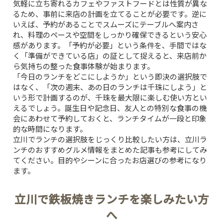
気軽に立ち寄れるカフェやファストフードとは性質が異な
るため、事前に来店の計画を立てることが必要です。逆に
いえば、予約があることでスムーズにテーブルへ案内さ
れ、料理のペースや空間をしっかり確保できるという安心
感があります。「予約が必要」という条件を、手間ではな
く「準備ができている店」の証として捉えると、来店前か
ら気持ちの整った食事体験が始まります。
「今日のランチをどこにしようか」という即決の選択肢で
はなく、「次の週末、あの日のランチは千珠にしよう」と
いう形で計画するのが、千珠を最大限に楽しむ使い方とい
えるでしょう。誕生日や記念日、友人との特別な食事の機
会にあわせて予約しておくと、ランチタイムが一段と印象
TOP
的な時間になります。
立川でランチの選択肢をじっくり比較したい方は、
立川ラ
ンチのおすすめグルメ情報をまとめた記事
も参考にしてみ
CONCEPT
てください。目的やシーンに合ったお店選びの参考になり
ます。
PICK UP WINE
立川で鉄板焼きランチを楽しみたい方
へ
MENU