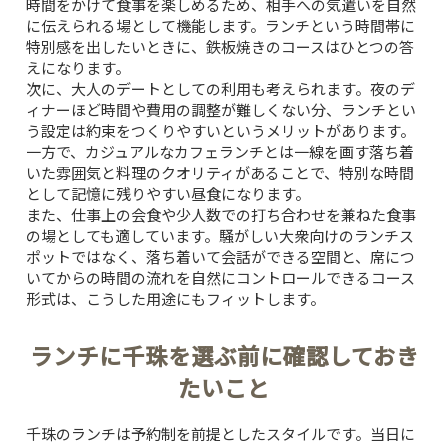
時間をかけて食事を楽しめるため、相手への気遣いを自然
に伝えられる場として機能します。ランチという時間帯に
特別感を出したいときに、鉄板焼きのコースはひとつの答
えになります。
次に、大人のデートとしての利用も考えられます。夜のデ
ィナーほど時間や費用の調整が難しくない分、ランチとい
う設定は約束をつくりやすいというメリットがあります。
一方で、カジュアルなカフェランチとは一線を画す落ち着
いた雰囲気と料理のクオリティがあることで、特別な時間
として記憶に残りやすい昼食になります。
また、仕事上の会食や少人数での打ち合わせを兼ねた食事
の場としても適しています。騒がしい大衆向けのランチス
ポットではなく、落ち着いて会話ができる空間と、席につ
いてからの時間の流れを自然にコントロールできるコース
形式は、こうした用途にもフィットします。
ランチに千珠を選ぶ前に確認しておき
たいこと
千珠のランチは予約制を前提としたスタイルです。当日に