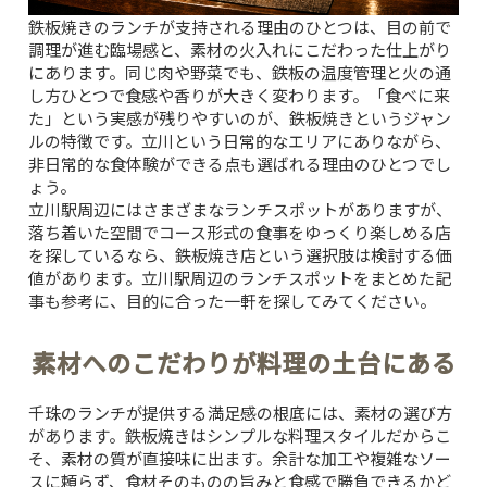
鉄板焼きのランチが支持される理由のひとつは、目の前で
調理が進む臨場感と、素材の火入れにこだわった仕上がり
にあります。同じ肉や野菜でも、鉄板の温度管理と火の通
し方ひとつで食感や香りが大きく変わります。「食べに来
た」という実感が残りやすいのが、鉄板焼きというジャン
ルの特徴です。立川という日常的なエリアにありながら、
非日常的な食体験ができる点も選ばれる理由のひとつでし
ょう。
立川駅周辺にはさまざまなランチスポットがありますが、
落ち着いた空間でコース形式の食事をゆっくり楽しめる店
を探しているなら、鉄板焼き店という選択肢は検討する価
値があります。
立川駅周辺のランチスポットをまとめた記
事
も参考に、目的に合った一軒を探してみてください。
素材へのこだわりが料理の土台にある
千珠のランチが提供する満足感の根底には、素材の選び方
があります。鉄板焼きはシンプルな料理スタイルだからこ
そ、素材の質が直接味に出ます。余計な加工や複雑なソー
スに頼らず、食材そのものの旨みと食感で勝負できるかど