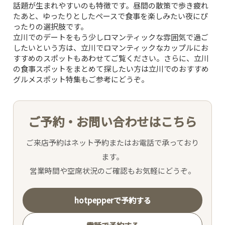
話題が生まれやすいのも特徴です。昼間の散策で歩き疲れ
たあと、ゆったりとしたペースで食事を楽しみたい夜にぴ
CONCEPT
ったりの選択肢です。
立川でのデートをもう少しロマンティックな雰囲気で過ご
したいという方は、
立川でロマンティックなカップルにお
PICK UP WINE
すすめのスポット
もあわせてご覧ください。さらに、立川
の食事スポットをまとめて探したい方は
立川でのおすすめ
MENU
グルメスポット特集
もご参考にどうぞ。
SNS
ご予約・お問い合わせはこちら
INTERIOR
ご来店予約はネット予約またはお電話で承っており
ます。
NEWS
営業時間や空席状況のご確認もお気軽にどうぞ。
MOVIE
hotpepperで予約する