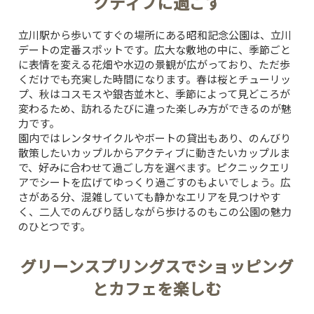
クティブに過ごす
立川駅から歩いてすぐの場所にある昭和記念公園は、立川
デートの定番スポットです。広大な敷地の中に、季節ごと
に表情を変える花畑や水辺の景観が広がっており、ただ歩
くだけでも充実した時間になります。春は桜とチューリッ
プ、秋はコスモスや銀杏並木と、季節によって見どころが
変わるため、訪れるたびに違った楽しみ方ができるのが魅
力です。
園内ではレンタサイクルやボートの貸出もあり、のんびり
散策したいカップルからアクティブに動きたいカップルま
で、好みに合わせて過ごし方を選べます。ピクニックエリ
アでシートを広げてゆっくり過ごすのもよいでしょう。広
さがある分、混雑していても静かなエリアを見つけやす
く、二人でのんびり話しながら歩けるのもこの公園の魅力
のひとつです。
グリーンスプリングスでショッピング
とカフェを楽しむ