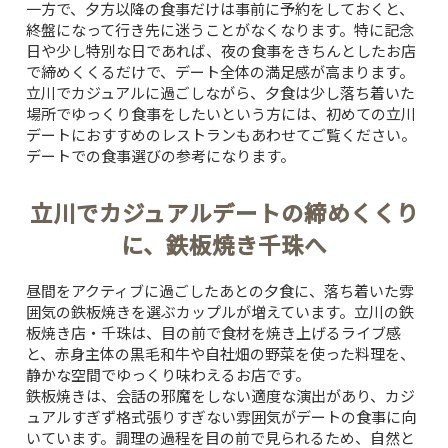
一方で、夕方以降の食事だけは事前に予約をしておくと、
終盤になって行き先に迷うことがなくなります。特に記念
日や少し特別な日であれば、夜の食事をきちんとしたお店
で締めくくるだけで、デート全体の満足感が高まります。
立川でカジュアルに過ごしながら、夕食は少し落ち着いた
場所でゆっくり食事をしたいという方には、
初めての立川
デートにおすすめのレストラン
もあわせてご覧ください。
デートでの食事選びの参考になります。
立川でカジュアルデートの締めくくり
に、鉄板焼き千珠へ
昼間をアクティブに過ごしたあとの夕食に、落ち着いた雰
囲気の鉄板焼きを選ぶカップルが増えています。立川の鉄
板焼き店・千珠は、目の前で食材を焼き上げるライブ感
と、赤身主体の黒毛和牛や自社畑の野菜を使った料理を、
静かな空間でゆっくり味わえるお店です。
鉄板焼きは、会話の邪魔をしない適度な演出があり、カジ
ュアルすぎず格式張りすぎない雰囲気がデートの食事に向
TOP
いています。調理の過程を目の前で見られるため、自然と