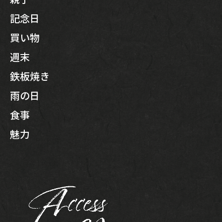
記念日
買い物
週末
鉄板焼き
雨の日
食事
魅力