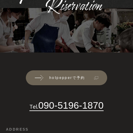
hotpepperで予約
090-5196-1870
Tel.
ADDRESS