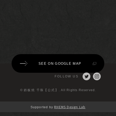
SEE ON GOOGLE MAP
FOLLOW US
©
鉄板焼 千珠【公式】
. All Rights Reserved.
RHEMS Design Lab
Supported by