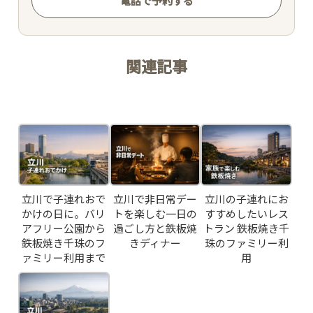
電話で予約する
ACCESS /
RESERVATION
関連記事
JP
EN
Related Posts
立川で子連れおで
立川で非日常デー
立川の子連れにお
かけの日に。バリ
トを楽しむ一日の
すすめしたいレス
アフリー公園から
過ごし方と鉄板焼
トラン 鉄板焼き千
鉄板焼き千珠のフ
きディナー
珠のファミリー利
ァミリー利用まで
用