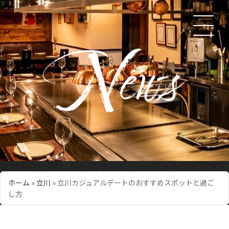
ホーム
»
立川
»
立川カジュアルデートのおすすめスポットと過ご
し方