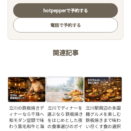
hotpepperで予約する
電話で予約する
関連記事
Related Posts
立川の鉄板焼きデ
立川でディナーを
立川駅周辺の多国
ィナーなら千珠へ
選ぶなら 鉄板焼き
籍グルメを楽しむ
和モダン空間で味
をはじめとした夜
鉄板焼きまで味わ
わう黒毛和牛と海
の食事選びのポイ
い尽くす食の選択