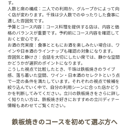
す。
人数と席の構成：
二人での利用か、グループかによって向
く店が変わります。千珠は少人数でのゆったりした食事に
適した雰囲気です。
予算とコース内容：
コース料理を提供する店は、内容と価
格のバランスが重要です。予約前にコース内容を確認して
おくと安心です。
お酒の充実度：
食事とともにお酒を楽しみたい場合は、ワ
インや日本酒のラインナップも確認の対象になります。
雰囲気と静けさ：
会話を大切にしたい席では、静かな空間
かどうかが選択のポイントになります。
こうした視点で比較したとき、千珠は鉄板焼きのライブ
感、落ち着いた空間、ワイン・日本酒のセレクトという点
で一定の条件を満たしています。それぞれの視点で候補を
絞り込んでいく中で、自分の利用シーンに合った店かどう
かを判断してみてください。立川の鉄板焼きをさらに詳し
く知りたい方は、
鉄板焼き好きにおすすめの立川ディナー
情報
もあわせてご覧ください。
鉄板焼きのコースを初めて選ぶ方へ