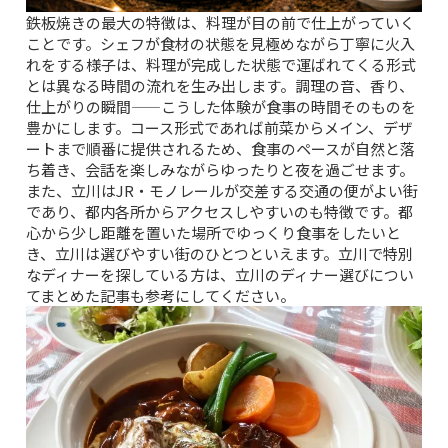
鉄板焼きの最大の特徴は、料理が目の前で仕上がっていく
ことです。シェフが食材の状態を見極めながら丁寧に火入
れをする様子は、料理が完成した状態で運ばれてくる形式
とは異なる時間の流れを生み出します。調理の音、香り、
仕上がりの瞬間——こうした体験が食事の時間そのものを
豊かにします。コース形式であれば前菜からメイン、デザ
ートまで順番に提供されるため、食事のペースが自然と落
ち着き、会話を楽しみながらゆったりと夜を過ごせます。
また、立川はJR・モノレールが交差する交通の便がよい街
であり、都内各所からアクセスしやすいのも特徴です。都
心から少し距離を置いた場所でゆっくり食事をしたいと
き、立川は選びやすい街のひとつといえます。立川で特別
なディナーを探している方は、
立川のディナー選びについ
てまとめた記事
も参考にしてください。