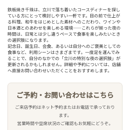
鉄板焼き千珠は、立川で落ち着いたコースディナーを探し
SNS
ている方にとって検討しやすい一軒です。目の前で仕上が
る料理、和牛をはじめとした素材へのこだわり、ワインや
日本酒とのあわせを楽しめる環境——これらが揃った夜の
INTERIOR
時間は、日常とは少し違うペースで食事を楽しみたいとき
の選択肢になります。
NEWS
記念日、誕生日、会食、あるいは自分へのご褒美としての
食事など、利用シーンはさまざまです。一度足を運んでみ
ることで、自分のなかでの「立川の特別な夜の選択肢」が
MOVIE
更新されるかもしれません。詳細や予約については、店舗
へ直接お問い合わせいただくことをおすすめします。
ACCESS /
RESERVATION
ご予約・お問い合わせはこちら
ご来店予約はネット予約またはお電話で承っており
JP
EN
ます。
営業時間や空席状況のご確認もお気軽にどうぞ。