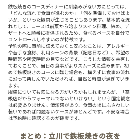
鉄板焼きのコースディナーに馴染みがない方にとっては、
「どんな流れで食事が進むのか」「何を準備しておけばよ
いか」といった疑問が生じることもあります。基本的な流
れとして、コースは前菜から始まりメイン料理、締め、デ
ザートへと順番に提供されるため、食べるペースを自分で
コントロールしやすいのが特徴です。
予約の際に事前に伝えておくと安心なことは、アレルギー
や苦手な食材、利用シーンの背景（記念日など）、希望の
時間帯や所要時間の目安などです。こうした情報を共有し
ておくことで、当日の食事がよりスムーズに進みます。初
めて鉄板焼きのコースに臨む場合も、構えずに食事の流れ
TOP
に沿って楽しんでいただければ、自然と時間が過ぎていき
ます。
服装についても気になる方がいるかもしれませんが、「高
CONCEPT
級店だからフォーマルでないといけない」という固定観念
は必要ありません。清潔感があり、食事の場にふさわしい
装いであれば問題ないケースがほとんどです。不安な場合
PICK UP WINE
は予約時に確認するのが確実です。
MENU
まとめ：立川で鉄板焼きの夜を