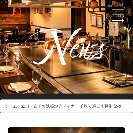
ホーム
»
立川
»
立川の鉄板焼きディナー 千珠で過ごす特別な夜