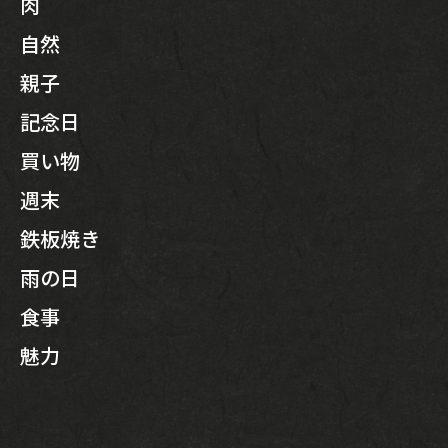
肉
自然
親子
記念日
買い物
週末
鉄板焼き
雨の日
食事
魅力