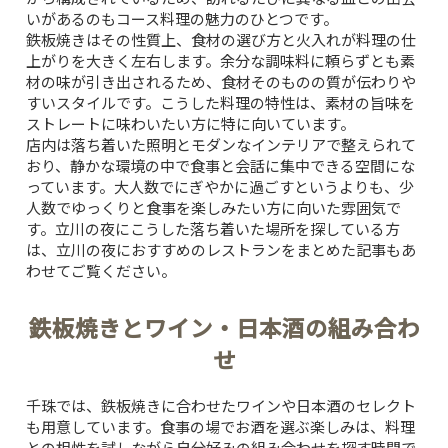
いがあるのもコース料理の魅力のひとつです。
鉄板焼きはその性質上、食材の選び方と火入れが料理の仕
上がりを大きく左右します。余分な調味料に頼らずとも素
材の味が引き出されるため、食材そのものの質が伝わりや
すいスタイルです。こうした料理の特性は、素材の旨味を
ストレートに味わいたい方に特に向いています。
店内は落ち着いた照明とモダンなインテリアで整えられて
おり、静かな環境の中で食事と会話に集中できる空間にな
っています。大人数でにぎやかに過ごすというよりも、少
人数でゆっくりと食事を楽しみたい方に向いた雰囲気で
す。立川の夜にこうした落ち着いた場所を探している方
は、
立川の夜におすすめのレストランをまとめた記事
もあ
わせてご覧ください。
鉄板焼きとワイン・日本酒の組み合わ
せ
千珠では、鉄板焼きに合わせたワインや日本酒のセレクト
も用意しています。食事の場でお酒を選ぶ楽しみは、料理
との相性を試しながら自分好みの組み合わせを探す時間で