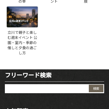
の幸
ント
肢
立川で親子と楽し
む週末イベント 公
園・室内・季節の
催しと夕食の過ご
し方
フリーワード検索
検
索: