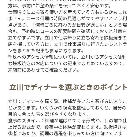
方は、事前に希望の条件を伝えておくと安心です。
仕事帰りに立ち寄る使い方を考えている方もいるかもしれ
ません。コース料理は時間の見通しが立てやすいという利
点があり、「何時ごろに終わるか目安が欲しい」という場
合も、予約時にコースの所要時間を確認しておくと計画を
立てやすいです。立川で仕事帰りに立ち寄れる鉄板焼きの
店を探している方は、
立川で仕事帰りに行きたいレストラ
ンをまとめた記事
も参考になります。
千珠へのアクセス情報については、
立川からアクセス便利
な鉄板焼きのお店についての記事
でまとめていますので、
来店前にあわせてご確認ください。
立川でディナーを選ぶときのポイント
立川でディナーを探す際、候補が多いぶん選び方に迷うこ
とがあります。いくつかの視点を整理しておくと、自分の
目的に合った店を選びやすくなります。
食事のスタイル：
料理が運ばれてくる形式か、目の前で仕
上げる形式かで、食事中の体験が変わります。鉄板焼きは
後者にあたり、調理の過程を楽しみたい方に向いていま