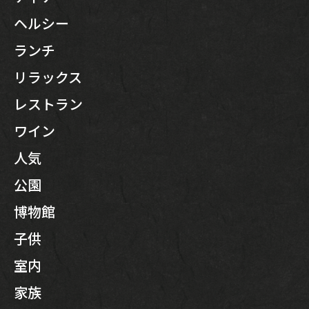
CONCEPT
ヘルシー
ランチ
PICK UP WINE
リラックス
MENU
レストラン
ワイン
SNS
人気
INTERIOR
公園
博物館
NEWS
子供
MOVIE
室内
家族
ACCESS /