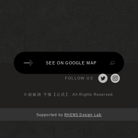
SEE ON GOOGLE MAP
FOLLOW US
©
鉄板焼 千珠【公式】
. All Rights Reserved.
RHEMS Design Lab
Supported by