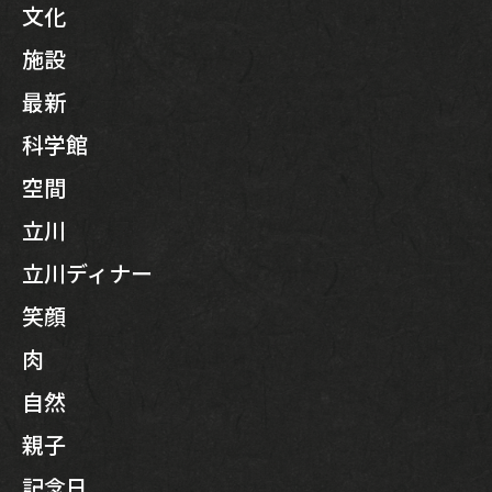
文化
RESERVATION
施設
最新
JP
EN
科学館
空間
立川
立川ディナー
笑顔
肉
自然
親子
記念日