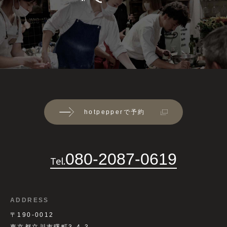
hotpepperで予約
080-2087-0619
Tel.
ADDRESS
〒190-0012