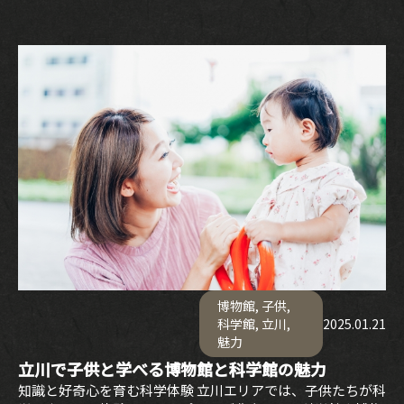
博物館
,
子供
,
科学館
,
立川
,
2025.01.21
魅力
立川で子供と学べる博物館と科学館の魅力
知識と好奇心を育む科学体験 立川エリアでは、子供たちが科