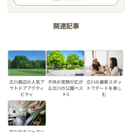
関連記事
Related Posts
TOP
CONCEPT
PICK UP WINE
立川周辺の人気ア
子供の笑顔が広が
立川の最新スポッ
ウトドアアクティ
る立川の公園ベス
トでデートを楽し
ビティ
ト3
む
MENU
SNS
立川のカフェでリ