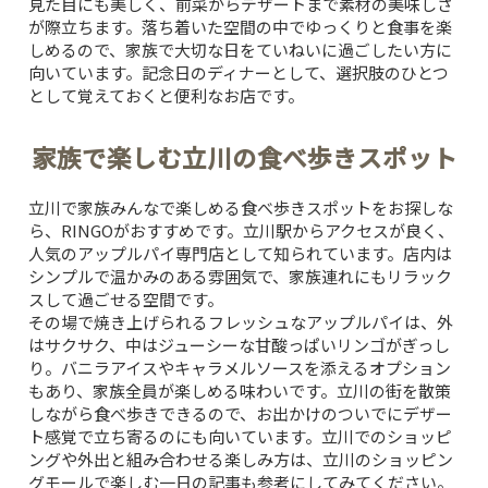
見た目にも美しく、前菜からデザートまで素材の美味しさ
が際立ちます。落ち着いた空間の中でゆっくりと食事を楽
しめるので、家族で大切な日をていねいに過ごしたい方に
向いています。記念日のディナーとして、選択肢のひとつ
として覚えておくと便利なお店です。
家族で楽しむ立川の食べ歩きスポット
立川で家族みんなで楽しめる食べ歩きスポットをお探しな
ら、
RINGO
がおすすめです。立川駅からアクセスが良く、
人気のアップルパイ専門店として知られています。店内は
シンプルで温かみのある雰囲気で、家族連れにもリラック
スして過ごせる空間です。
その場で焼き上げられるフレッシュなアップルパイは、外
はサクサク、中はジューシーな甘酸っぱいリンゴがぎっし
り。バニラアイスやキャラメルソースを添えるオプション
もあり、家族全員が楽しめる味わいです。立川の街を散策
しながら食べ歩きできるので、お出かけのついでにデザー
ト感覚で立ち寄るのにも向いています。立川でのショッピ
ングや外出と組み合わせる楽しみ方は、
立川のショッピン
グモールで楽しむ一日
の記事も参考にしてみてください。