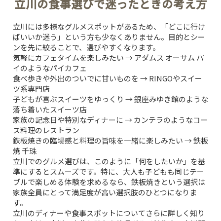
立川の食事選びで迷ったときの考え方
立川には多様なグルメスポットがあるため、「どこに行け
ばいいか迷う」という方も少なくありません。目的とシー
ンを先に絞ることで、選びやすくなります。
気軽にカフェタイムを楽しみたい → アダムス オーサム パ
イのようなパイカフェ
食べ歩きや外出のついでに甘いものを → RINGOやスイー
ツ系専門店
子どもが喜ぶスイーツをゆっくり → 銀座みゆき館のような
落ち着いたスイーツ店
家族の記念日や特別なディナーに → カンテラのようなコー
ス料理のレストラン
鉄板焼きの臨場感と料理の旨味を一緒に楽しみたい → 鉄板
焼 千珠
立川でのグルメ選びは、このように「何をしたいか」を基
準にするとスムーズです。特に、大人も子どもも同じテー
ブルで楽しめる体験を求めるなら、鉄板焼きという選択は
TOP
家族全員にとって満足度が高い選択肢のひとつになりま
す。
CONCEPT
立川のディナーや食事スポットについてさらに詳しく知り