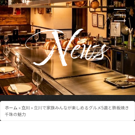
ホーム
»
立川
»
立川で家族みんなが楽しめるグルメ5選と鉄板焼き
千珠の魅力