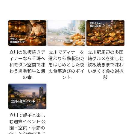
RESERVATION
Related Posts
JP
EN
立川の鉄板焼きデ
立川でディナーを
立川駅周辺の多国
ィナーなら千珠へ
選ぶなら 鉄板焼き
籍グルメを楽しむ
和モダン空間で味
をはじめとした夜
鉄板焼きまで味わ
わう黒毛和牛と海
の食事選びのポイ
い尽くす食の選択
の幸
ント
肢
立川で親子と楽し
む週末イベント 公
園・室内・季節の
催しと夕食の過ご