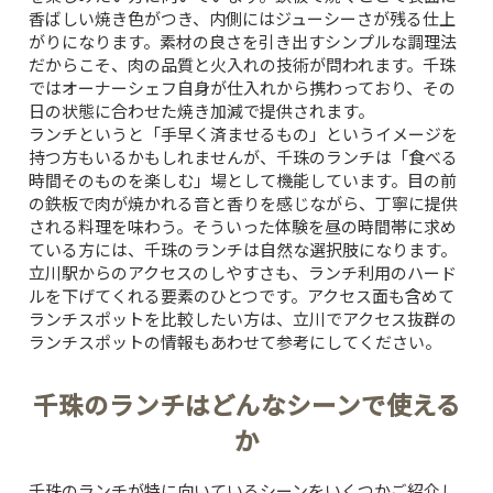
香ばしい焼き色がつき、内側にはジューシーさが残る仕上
がりになります。素材の良さを引き出すシンプルな調理法
だからこそ、肉の品質と火入れの技術が問われます。千珠
ではオーナーシェフ自身が仕入れから携わっており、その
日の状態に合わせた焼き加減で提供されます。
ランチというと「手早く済ませるもの」というイメージを
持つ方もいるかもしれませんが、千珠のランチは「食べる
時間そのものを楽しむ」場として機能しています。目の前
の鉄板で肉が焼かれる音と香りを感じながら、丁寧に提供
される料理を味わう。そういった体験を昼の時間帯に求め
ている方には、千珠のランチは自然な選択肢になります。
立川駅からのアクセスのしやすさも、ランチ利用のハード
ルを下げてくれる要素のひとつです。アクセス面も含めて
ランチスポットを比較したい方は、
立川でアクセス抜群の
ランチスポット
の情報もあわせて参考にしてください。
千珠のランチはどんなシーンで使える
か
千珠のランチが特に向いているシーンをいくつかご紹介し