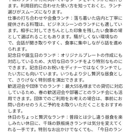
ます。利用目的に合わせた使い方を知っておくと、ランチ
選びがスムーズになります。
仕事の打ち合わせや会食ランチ
：落ち着いた店内と丁寧に
提供される料理は、ビジネスシーンのランチにも適してい
ます。相手に対してきちんとした印象を残したい食事の場
として選ばれることもあります。騒がしくない環境なの
で、会話が聞き取りやすく、食事に集中しながら話を進め
られます。
記念日や誕生日のランチ
：オリジナルプレートの作成にも
対応しているため、大切な日のランチをより特別なものに
できます。記念日のお祝いをディナーではなくランチでし
たい方にも向いています。いつもより少し贅沢な昼食とし
て、さりげなく特別感を演出できます。
歓送迎会や団体でのランチ
：最大55名様までの貸切に対応
しているため、春の歓送迎会や部署ごとのランチ会にも活
用できます。団体でのご利用をお考えの場合は、事前にお
問い合わせのうえご予約をお取りいただくことをおすすめ
します。
休日のちょっと贅沢なランチ
：普段とは少し違う昼食を楽
しみたい休日に、千珠の鉄板焼きランチは気分を変えてく
れる一手です。特別なお出かけでなくても、「今日のラン