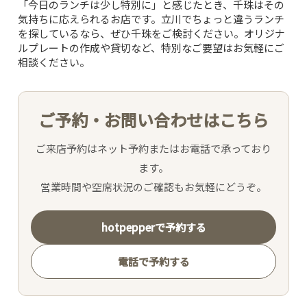
CONCEPT
「今日のランチは少し特別に」と感じたとき、千珠はその
気持ちに応えられるお店です。立川でちょっと違うランチ
を探しているなら、ぜひ千珠をご検討ください。オリジナ
PICK UP WINE
ルプレートの作成や貸切など、特別なご要望はお気軽にご
相談ください。
MENU
ご予約・お問い合わせはこちら
SNS
ご来店予約はネット予約またはお電話で承っており
INTERIOR
ます。
営業時間や空席状況のご確認もお気軽にどうぞ。
NEWS
hotpepperで予約する
MOVIE
電話で予約する
ACCESS /