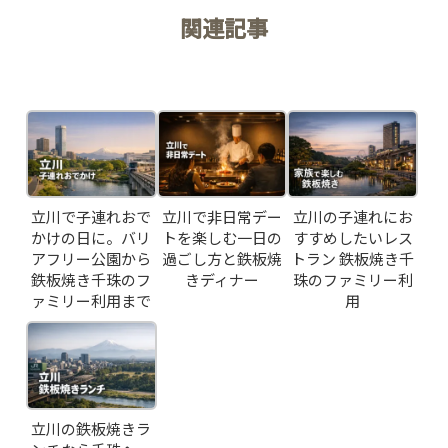
RESERVATION
関連記事
Related Posts
JP
EN
立川で子連れおで
立川で非日常デー
立川の子連れにお
かけの日に。バリ
トを楽しむ一日の
すすめしたいレス
アフリー公園から
過ごし方と鉄板焼
トラン 鉄板焼き千
鉄板焼き千珠のフ
きディナー
珠のファミリー利
ァミリー利用まで
用
立川の鉄板焼きラ