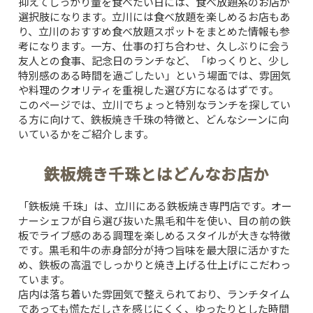
抑えてしっかり量を食べたい日には、食べ放題系のお店が
選択肢になります。立川には食べ放題を楽しめるお店もあ
り、
立川のおすすめ食べ放題スポット
をまとめた情報も参
考になります。一方、仕事の打ち合わせ、久しぶりに会う
友人との食事、記念日のランチなど、「ゆっくりと、少し
特別感のある時間を過ごしたい」という場面では、雰囲気
や料理のクオリティを重視した選び方になるはずです。
このページでは、立川でちょっと特別なランチを探してい
る方に向けて、鉄板焼き千珠の特徴と、どんなシーンに向
いているかをご紹介します。
鉄板焼き千珠とはどんなお店か
「鉄板焼 千珠」は、立川にある鉄板焼き専門店です。オー
ナーシェフが自ら選び抜いた黒毛和牛を使い、目の前の鉄
板でライブ感のある調理を楽しめるスタイルが大きな特徴
です。黒毛和牛の赤身部分が持つ旨味を最大限に活かすた
め、鉄板の高温でしっかりと焼き上げる仕上げにこだわっ
ています。
店内は落ち着いた雰囲気で整えられており、ランチタイム
であっても慌ただしさを感じにくく、ゆったりとした時間