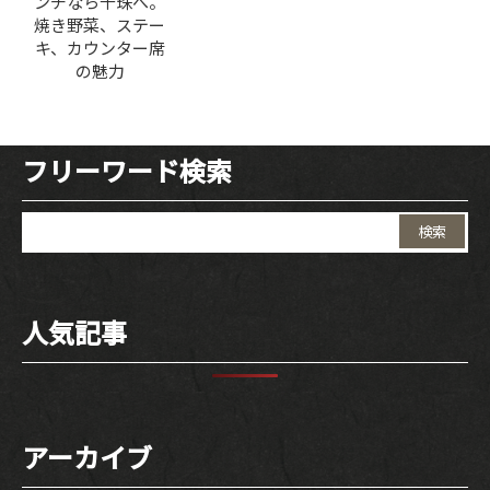
ンチなら千珠へ。
焼き野菜、ステー
キ、カウンター席
の魅力
フリーワード検索
検
索:
人気記事
アーカイブ