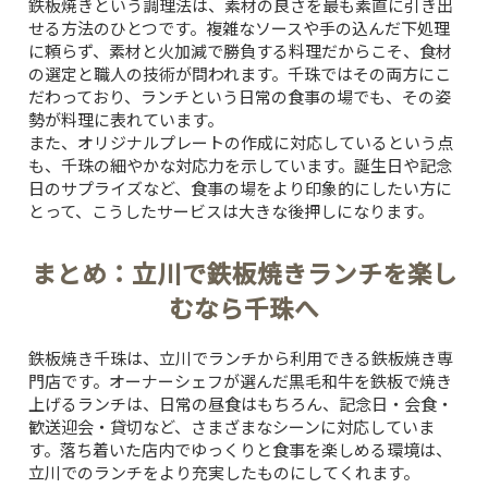
鉄板焼きという調理法は、素材の良さを最も素直に引き出
せる方法のひとつです。複雑なソースや手の込んだ下処理
に頼らず、素材と火加減で勝負する料理だからこそ、食材
の選定と職人の技術が問われます。千珠ではその両方にこ
だわっており、ランチという日常の食事の場でも、その姿
勢が料理に表れています。
また、オリジナルプレートの作成に対応しているという点
も、千珠の細やかな対応力を示しています。誕生日や記念
日のサプライズなど、食事の場をより印象的にしたい方に
とって、こうしたサービスは大きな後押しになります。
まとめ：立川で鉄板焼きランチを楽し
むなら千珠へ
鉄板焼き千珠は、立川でランチから利用できる鉄板焼き専
門店です。オーナーシェフが選んだ黒毛和牛を鉄板で焼き
上げるランチは、日常の昼食はもちろん、記念日・会食・
歓送迎会・貸切など、さまざまなシーンに対応していま
TOP
す。落ち着いた店内でゆっくりと食事を楽しめる環境は、
立川でのランチをより充実したものにしてくれます。