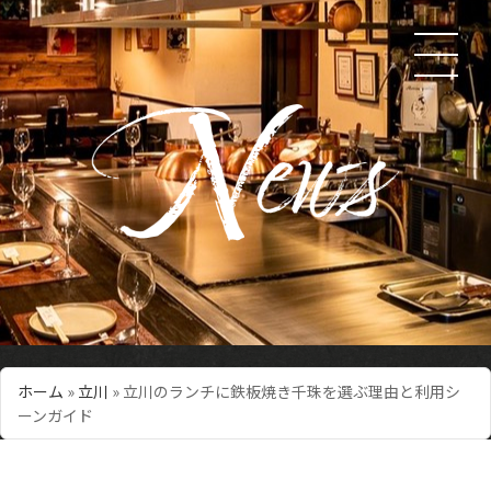
ホーム
»
立川
»
立川のランチに鉄板焼き千珠を選ぶ理由と利用シ
ーンガイド