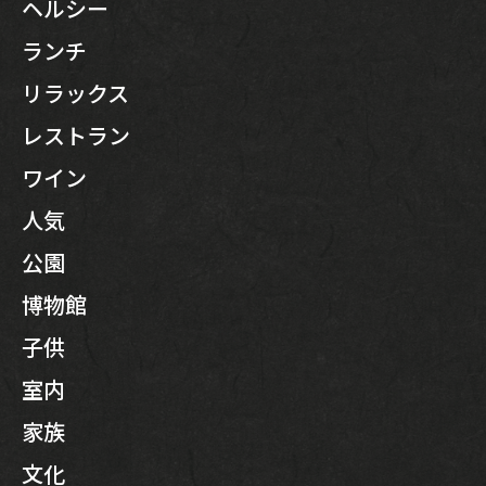
ヘルシー
ランチ
リラックス
レストラン
ワイン
人気
公園
博物館
子供
室内
家族
文化