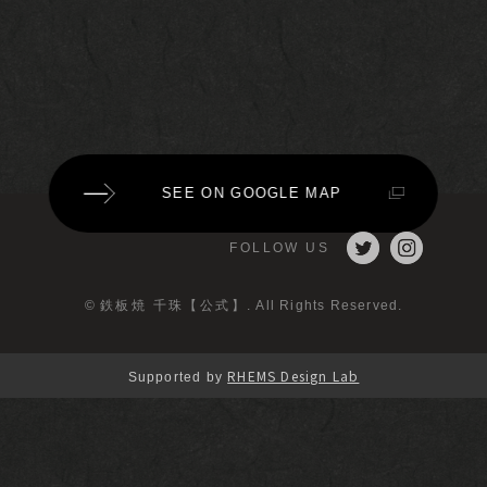
SEE ON GOOGLE MAP
FOLLOW US
©
鉄板焼 千珠【公式】
. All Rights Reserved.
RHEMS Design Lab
Supported by