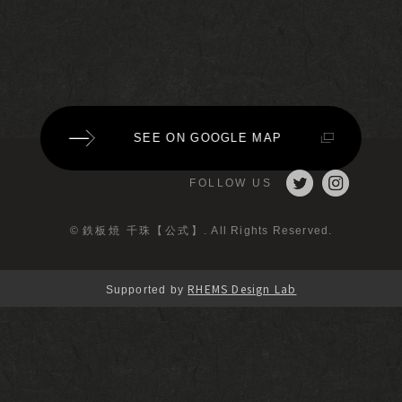
SEE ON GOOGLE MAP
FOLLOW US
©
鉄板焼 千珠【公式】
. All Rights Reserved.
RHEMS Design Lab
Supported by