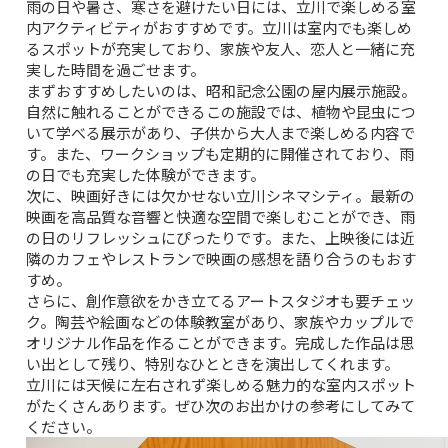
雨の日や暑さ、寒さを避けたい日には、立川で楽しめる室
内アクティビティがおすすめです。立川は室内でも楽しめ
るスポットが充実しており、家族や友人、恋人と一緒に充
実した時間を過ごせます。
まずおすすめしたいのは、
昭和記念公園の屋内展示施設
。
自然に触れることができるこの施設では、植物や昆虫につ
いて学べる展示があり、子供から大人まで楽しめる内容で
す。また、ワークショップも定期的に開催されており、雨
の日でも充実した体験ができます。
次に、映画好きには欠かせない
立川シネマシティ
。最新の
映画を高品質な音響と快適な空間で楽しむことができ、雨
の日のリフレッシュにぴったりです。また、上映後には近
隣のカフェやレストランで映画の感想を語り合うのもおす
すめ。
さらに、創作意欲をかき立てる
アートスタジオ
も要チェッ
ク。陶芸や絵画などの体験教室があり、家族やカップルで
オリジナル作品を作ることができます。完成した作品は思
い出として残り、特別なひとときを演出してくれます。
立川には天候に左右されず楽しめる魅力的な室内スポット
がたくさんあります。ぜひ次のお出かけの参考にしてみて
ください。