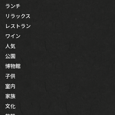
ランチ
リラックス
レストラン
ワイン
人気
公園
博物館
子供
室内
家族
文化