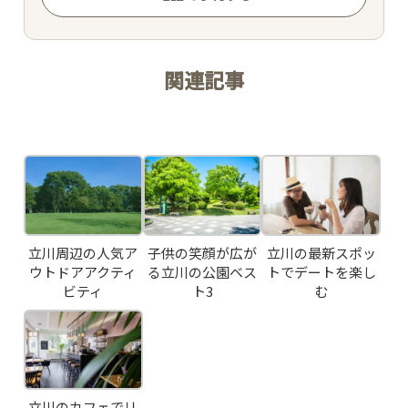
関連記事
Related Posts
TOP
CONCEPT
PICK UP WINE
立川周辺の人気ア
子供の笑顔が広が
立川の最新スポッ
ウトドアアクティ
る立川の公園ベス
トでデートを楽し
ビティ
ト3
む
MENU
SNS
立川のカフェでリ