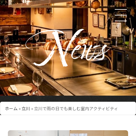
ホーム
»
立川
»
立川で雨の日でも楽しむ室内アクティビティ