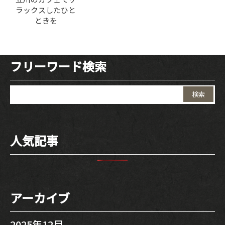
INTERIOR
ラックスしたひと
ときを
NEWS
フリーワード検索
MOVIE
検
ACCESS /
索:
RESERVATION
人気記事
JP
EN
アーカイブ
2025年12月