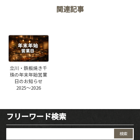
関連記事
Related Posts
立川・鉄板焼き千
珠の年末年始営業
日のお知らせ
TOP
2025〜2026
CONCEPT
フリーワード検索
PICK UP WINE
検
索: