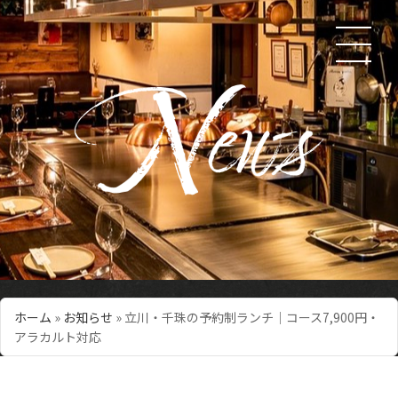
ホーム
»
お知らせ
»
立川・千珠の予約制ランチ｜コース7,900円・
アラカルト対応