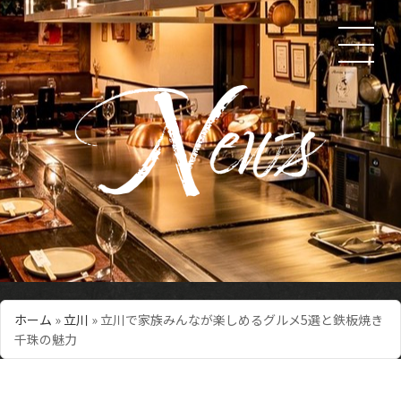
ホーム
»
立川
»
立川で家族みんなが楽しめるグルメ5選と鉄板焼き
千珠の魅力