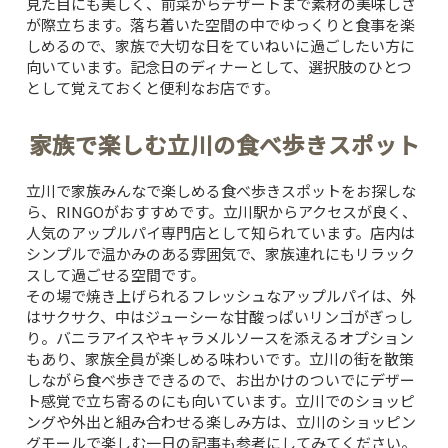
見た目にも美しく、前菜からデザートまで素材の美味しさ
が際立ちます。落ち着いた空間の中でゆっくりと食事を楽
しめるので、家族で大切な日をていねいに過ごしたい方に
向いています。記念日のディナーとして、選択肢のひとつ
として覚えておくと便利なお店です。
家族で楽しむ立川の食べ歩きスポット
立川で家族みんなで楽しめる食べ歩きスポットをお探しな
ら、
RINGO
がおすすめです。立川駅からアクセスが良く、
人気のアップルパイ専門店として知られています。店内は
シンプルで温かみのある雰囲気で、家族連れにもリラック
スして過ごせる空間です。
その場で焼き上げられるフレッシュなアップルパイは、外
はサクサク、中はジューシーな甘酸っぱいリンゴがぎっし
り。バニラアイスやキャラメルソースを添えるオプション
もあり、家族全員が楽しめる味わいです。立川の街を散策
しながら食べ歩きできるので、お出かけのついでにデザー
ト感覚で立ち寄るのにも向いています。立川でのショッピ
ングや外出と組み合わせる楽しみ方は、
立川のショッピン
グモールで楽しむ一日
の記事も参考にしてみてください。