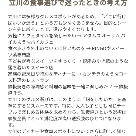
立川の食事選びで迷ったときの考え方
立川には多様なグルメスポットがあるため、「どこに行け
ばいいか迷う」という方も少なくありません。目的とシー
ンを先に絞ることで、選びやすくなります。
気軽にカフェタイムを楽しみたい → アダムス オーサム パ
イのようなパイカフェ
食べ歩きや外出のついでに甘いものを → RINGOやスイー
ツ系専門店
子どもが喜ぶスイーツをゆっくり → 銀座みゆき館のような
落ち着いたスイーツ店
家族の記念日や特別なディナーに → カンテラのようなコー
ス料理のレストラン
鉄板焼きの臨場感と料理の旨味を一緒に楽しみたい → 鉄板
焼 千珠
立川でのグルメ選びは、このように「何をしたいか」を基
準にするとスムーズです。特に、大人も子どもも同じテー
ブルで楽しめる体験を求めるなら、鉄板焼きという選択は
TOP
家族全員にとって満足度が高い選択肢のひとつになりま
す。
CONCEPT
立川のディナーや食事スポットについてさらに詳しく知り