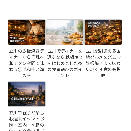
RESERVATION
Related Posts
JP
EN
立川の鉄板焼きデ
立川でディナーを
立川駅周辺の多国
ィナーなら千珠へ
選ぶなら 鉄板焼き
籍グルメを楽しむ
和モダン空間で味
をはじめとした夜
鉄板焼きまで味わ
わう黒毛和牛と海
の食事選びのポイ
い尽くす食の選択
の幸
ント
肢
立川で親子と楽し
む週末イベント 公
園・室内・季節の
催しと夕食の過ご