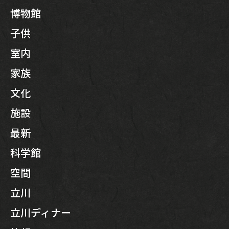
博物館
子供
室内
家族
文化
施設
最新
科学館
空間
立川
立川ディナー