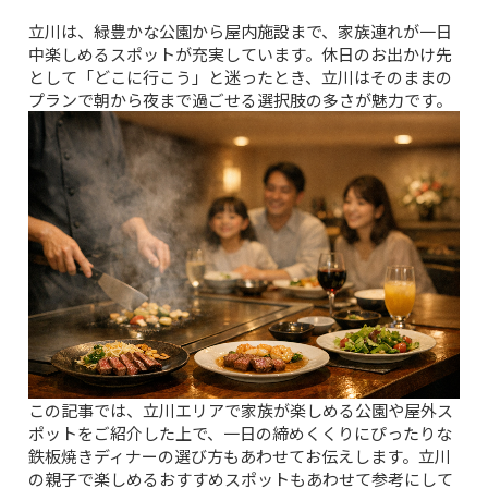
立川は、緑豊かな公園から屋内施設まで、家族連れが一日
中楽しめるスポットが充実しています。休日のお出かけ先
として「どこに行こう」と迷ったとき、立川はそのままの
プランで朝から夜まで過ごせる選択肢の多さが魅力です。
この記事では、立川エリアで家族が楽しめる公園や屋外ス
ポットをご紹介した上で、一日の締めくくりにぴったりな
鉄板焼きディナーの選び方もあわせてお伝えします。
立川
の親子で楽しめるおすすめスポット
もあわせて参考にして