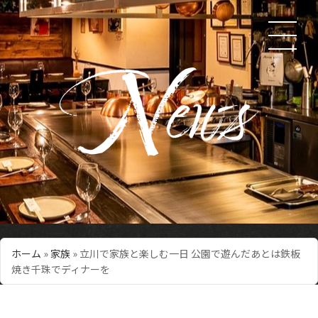
ホーム
»
家族
»
立川で家族と楽しむ一日 公園で遊んだあとは鉄板
焼き千珠でディナーを