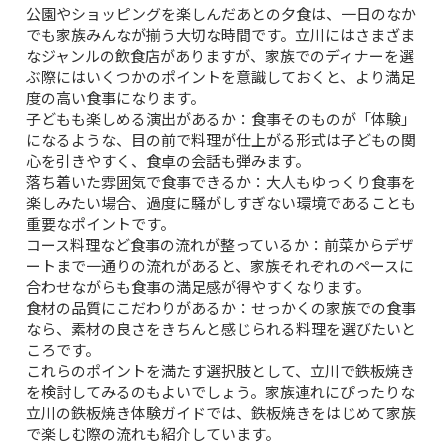
公園やショッピングを楽しんだあとの夕食は、一日のなか
でも家族みんなが揃う大切な時間です。立川にはさまざま
なジャンルの飲食店がありますが、家族でのディナーを選
ぶ際にはいくつかのポイントを意識しておくと、より満足
度の高い食事になります。
子どもも楽しめる演出があるか
：食事そのものが「体験」
になるような、目の前で料理が仕上がる形式は子どもの関
心を引きやすく、食卓の会話も弾みます。
落ち着いた雰囲気で食事できるか
：大人もゆっくり食事を
楽しみたい場合、過度に騒がしすぎない環境であることも
重要なポイントです。
コース料理など食事の流れが整っているか
：前菜からデザ
ートまで一通りの流れがあると、家族それぞれのペースに
合わせながらも食事の満足感が得やすくなります。
食材の品質にこだわりがあるか
：せっかくの家族での食事
なら、素材の良さをきちんと感じられる料理を選びたいと
ころです。
これらのポイントを満たす選択肢として、立川で鉄板焼き
を検討してみるのもよいでしょう。
家族連れにぴったりな
立川の鉄板焼き体験ガイド
では、鉄板焼きをはじめて家族
で楽しむ際の流れも紹介しています。