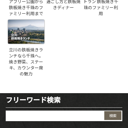
アフリー公園から
過ごし方と鉄板焼
トラン 鉄板焼き千
鉄板焼き千珠のフ
きディナー
珠のファミリー利
ァミリー利用まで
用
立川の鉄板焼きラ
ンチなら千珠へ。
焼き野菜、ステー
キ、カウンター席
の魅力
フリーワード検索
検
索: