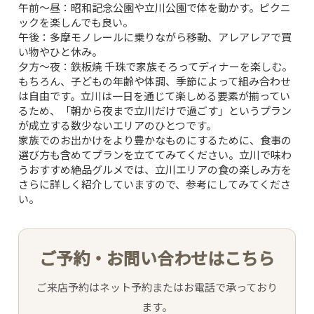
午前〜昼
：昭和記念公園や立川公園で体を動かす。ピクニ
ックを楽しんでも良い。
TOP
午後
：多摩モノレールに乗りながら移動、アレアレアで買
い物やひと休み。
夕方〜夜
：鉄板焼 千珠で家族そろってディナーを楽しむ。
CONCEPT
もちろん、子どもの年齢や体調、季節によって組み合わせ
は自由です。立川は一日を通じて楽しめる要素が揃ってい
るため、「朝から夜まで立川だけで過ごす」というプラン
PICK UP WINE
が成立する数少ないエリアのひとつです。
家族でのお出かけをより豊かなものにするために、食事の
MENU
選び方も含めてプランを立ててみてください。
立川で味わ
うおすすめ絶品グルメ
では、立川エリアの食の楽しみ方を
さらに詳しく紹介していますので、参考にしてみてくださ
SNS
い。
INTERIOR
ご予約・お問い合わせはこちら
NEWS
ご来店予約はネット予約またはお電話で承っており
ます。