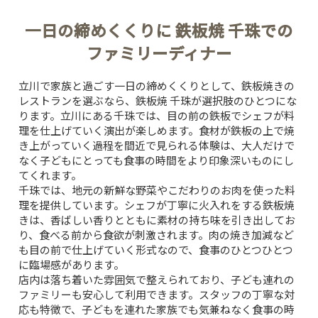
一日の締めくくりに 鉄板焼 千珠での
ファミリーディナー
立川で家族と過ごす一日の締めくくりとして、鉄板焼きの
レストランを選ぶなら、
鉄板焼 千珠
が選択肢のひとつにな
ります。立川にある千珠では、目の前の鉄板でシェフが料
理を仕上げていく演出が楽しめます。食材が鉄板の上で焼
き上がっていく過程を間近で見られる体験は、大人だけで
なく子どもにとっても食事の時間をより印象深いものにし
てくれます。
千珠では、地元の新鮮な野菜やこだわりのお肉を使った料
理を提供しています。シェフが丁寧に火入れをする鉄板焼
きは、香ばしい香りとともに素材の持ち味を引き出してお
り、食べる前から食欲が刺激されます。肉の焼き加減など
も目の前で仕上げていく形式なので、食事のひとつひとつ
に臨場感があります。
店内は落ち着いた雰囲気で整えられており、子ども連れの
ファミリーも安心して利用できます。スタッフの丁寧な対
応も特徴で、子どもを連れた家族でも気兼ねなく食事の時