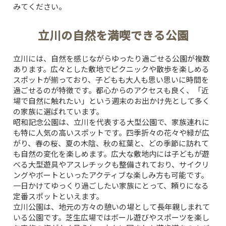
みてください。
立川の自然を満喫できる公園
立川には、自然を感じながらゆったり過ごせる公園が複数
あります。広々とした敷地でピクニックや散歩を楽しめる
スポットが揃っており、子どもも大人も思い思いに時間を
過ごせるのが特徴です。都心からのアクセスも良く、「近
場で自然に触れたい」という週末のお出かけ先として多く
の家族に選ばれています。
昭和記念公園
は、立川を代表する大型公園で、家族連れに
も特に人気の高いスポットです。四季折々の花々や緑が広
がり、春の桜、夏の木陰、秋の紅葉と、どの季節に訪れて
も自然の変化を楽しめます。広大な敷地内には子どもが遊
べる大型遊具やアスレチックも整備されており、サイクリ
ングやボートといったアクティブな楽しみ方も可能です。
一日かけてゆっくり過ごしたい家族にとって、頼りになる
定番スポットといえます。
立川公園
は、地元の方々の憩いの場として長年親しまれて
いる公園です。芝生広場ではボール遊びやスポーツを楽し