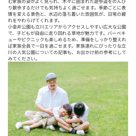
む家族の姿がよく見られ、木々に囲まれた遊歩道をのんび
り散歩するだけでも気持ちよく過ごせます。季節ごとに表
情を変える景色と、水辺の落ち着いた雰囲気が、日常の疲
れをやわらげてくれます。
小金井公園
も立川エリアからアクセスしやすい広大な公園
で、子どもが自由に走り回れる草地が魅力です。バーベキ
ューやピクニックも楽しめるため、準備をしっかり整えれ
ば家族全員で一日を過ごせます。
家族連れにぴったりな立
川の人気公園
についての記事も、お出かけ前の参考にして
みてください。