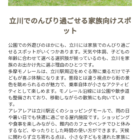
立川でのんびり過ごせる家族向けスポ
ット
公園での外遊びのほかにも、立川には家族でのんびり過ご
せるスポットがいくつかあります。天気や体調、子どもの
年齢に合わせて選べる選択肢が揃っているのも、立川を家
族のお出かけ先に選ぶ理由のひとつです。
多摩モノレール
は、立川駅周辺をめぐる際に乗るだけで子
どもが喜ぶ体験になります。普段とは違う視点から街の景
色を眺められるのが魅力で、乗車自体が小さなアクティビ
ティとして楽しめます。モノレール沿線には公園や散歩道
も整備されており、移動しながらの散策にも向いていま
す。
アレアレア
は立川駅近くのショッピングモールで、雨の日
や暑い日でも快適に過ごせる屋内施設です。ショッピング
や食事を楽しみながら、館内のカフェやベンチでひと休み
するなど、ゆったりとした時間の使い方ができます。天候
に関わらず立ち寄れる点は、小さな子どもを連れた家族に