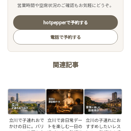
MOVIE
営業時間や空席状況のご確認もお気軽にどうぞ。
ACCESS /
hotpepperで予約する
RESERVATION
電話で予約する
JP
EN
関連記事
Related Posts
立川で子連れおで
立川で非日常デー
立川の子連れにお
かけの日に。バリ
トを楽しむ一日の
すすめしたいレス