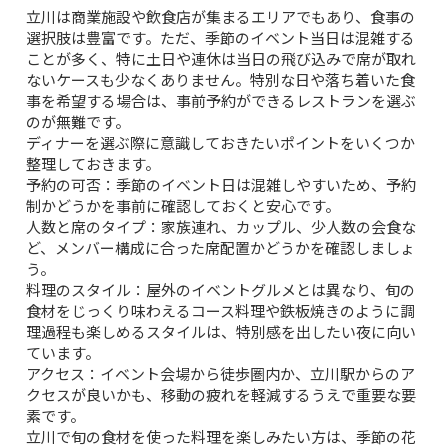
立川は商業施設や飲食店が集まるエリアでもあり、食事の
選択肢は豊富です。ただ、季節のイベント当日は混雑する
ことが多く、特に土日や連休は当日の飛び込みで席が取れ
ないケースも少なくありません。特別な日や落ち着いた食
事を希望する場合は、事前予約ができるレストランを選ぶ
のが無難です。
ディナーを選ぶ際に意識しておきたいポイントをいくつか
整理しておきます。
予約の可否
：季節のイベント日は混雑しやすいため、予約
制かどうかを事前に確認しておくと安心です。
人数と席のタイプ
：家族連れ、カップル、少人数の会食な
ど、メンバー構成に合った席配置かどうかを確認しましょ
う。
料理のスタイル
：屋外のイベントグルメとは異なり、旬の
食材をじっくり味わえるコース料理や鉄板焼きのように調
理過程も楽しめるスタイルは、特別感を出したい夜に向い
ています。
アクセス
：イベント会場から徒歩圏内か、立川駅からのア
クセスが良いかも、移動の疲れを軽減するうえで重要な要
素です。
立川で旬の食材を使った料理を楽しみたい方は、
季節の花