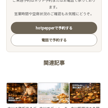
ご来店予約はネット予約またはお電話で承っており
MENU
ます。
営業時間や空席状況のご確認もお気軽にどうぞ。
SNS
hotpepperで予約する
INTERIOR
電話で予約する
NEWS
関連記事
MOVIE
Related Posts
ACCESS /
RESERVATION
JP
EN