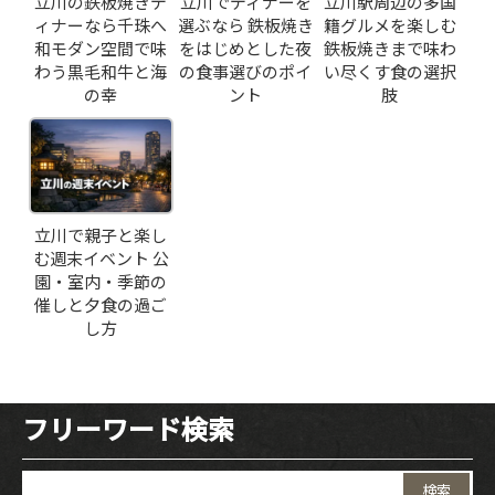
立川の鉄板焼きデ
立川でディナーを
立川駅周辺の多国
ィナーなら千珠へ
選ぶなら 鉄板焼き
籍グルメを楽しむ
和モダン空間で味
をはじめとした夜
鉄板焼きまで味わ
わう黒毛和牛と海
の食事選びのポイ
い尽くす食の選択
の幸
ント
肢
立川で親子と楽し
む週末イベント 公
園・室内・季節の
催しと夕食の過ご
し方
フリーワード検索
検