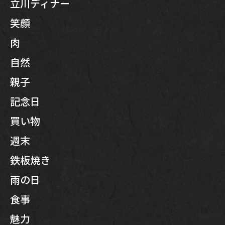
立川ディナー
笑顔
肉
自然
親子
記念日
買い物
週末
鉄板焼き
雨の日
食事
魅力