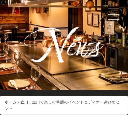
ホーム
»
立川
»
立川で楽しむ季節のイベントとディナー選びのヒ
ント