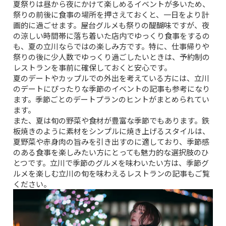
夏祭りは昼から夜にかけて楽しめるイベントが多いため、
祭りの前後に食事の場所を押さえておくと、一日をより計
画的に過ごせます。屋台グルメも祭りの醍醐味ですが、夜
の涼しい時間帯に落ち着いた店内でゆっくり食事をするの
も、夏の立川ならではの楽しみ方です。特に、仕事帰りや
祭りの後に少人数でゆっくり過ごしたいときは、予約制の
レストランを事前に確保しておくと安心です。
夏のデートやカップルでの外出を考えている方には、
立川
のデートにぴったりな季節のイベント
の記事も参考になり
ます。季節ごとのデートプランのヒントがまとめられてい
ます。
また、夏は旬の野菜や食材が豊富な季節でもあります。鉄
板焼きのように素材をシンプルに焼き上げるスタイルは、
夏野菜や赤身肉の旨みを引き出すのに適しており、季節感
のある食事を楽しみたい方にとっても魅力的な選択肢のひ
とつです。立川で季節のグルメを味わいたい方は、
季節グ
ルメを楽しむ立川の旬を味わえるレストラン
の記事もご覧
ください。