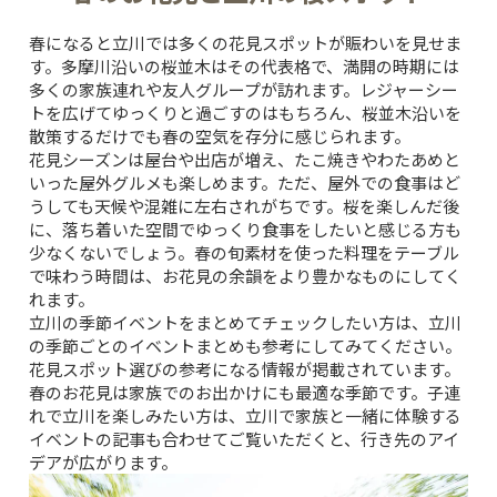
春になると立川では多くの花見スポットが賑わいを見せま
す。多摩川沿いの桜並木はその代表格で、満開の時期には
多くの家族連れや友人グループが訪れます。レジャーシー
トを広げてゆっくりと過ごすのはもちろん、桜並木沿いを
散策するだけでも春の空気を存分に感じられます。
花見シーズンは屋台や出店が増え、たこ焼きやわたあめと
いった屋外グルメも楽しめます。ただ、屋外での食事はど
うしても天候や混雑に左右されがちです。桜を楽しんだ後
に、落ち着いた空間でゆっくり食事をしたいと感じる方も
少なくないでしょう。春の旬素材を使った料理をテーブル
で味わう時間は、お花見の余韻をより豊かなものにしてく
れます。
立川の季節イベントをまとめてチェックしたい方は、
立川
の季節ごとのイベントまとめ
も参考にしてみてください。
花見スポット選びの参考になる情報が掲載されています。
春のお花見は家族でのお出かけにも最適な季節です。子連
れで立川を楽しみたい方は、
立川で家族と一緒に体験する
イベント
の記事も合わせてご覧いただくと、行き先のアイ
デアが広がります。