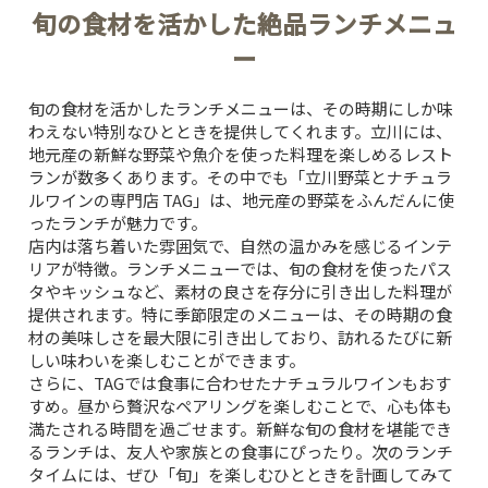
旬の食材を活かした絶品ランチメニュ
ー
旬の食材を活かしたランチメニューは、その時期にしか味
わえない特別なひとときを提供してくれます。立川には、
地元産の新鮮な野菜や魚介を使った料理を楽しめるレスト
ランが数多くあります。その中でも「立川野菜とナチュラ
ルワインの専門店 TAG」は、地元産の野菜をふんだんに使
ったランチが魅力です。
店内は落ち着いた雰囲気で、自然の温かみを感じるインテ
リアが特徴。ランチメニューでは、旬の食材を使ったパス
タやキッシュなど、素材の良さを存分に引き出した料理が
提供されます。特に季節限定のメニューは、その時期の食
材の美味しさを最大限に引き出しており、訪れるたびに新
しい味わいを楽しむことができます。
さらに、TAGでは食事に合わせたナチュラルワインもおす
すめ。昼から贅沢なペアリングを楽しむことで、心も体も
満たされる時間を過ごせます。新鮮な旬の食材を堪能でき
るランチは、友人や家族との食事にぴったり。次のランチ
タイムには、ぜひ「旬」を楽しむひとときを計画してみて