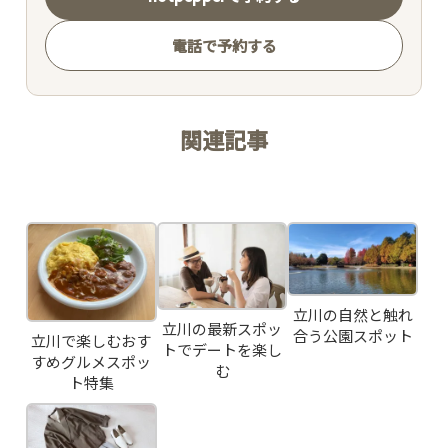
電話で予約する
関連記事
Related Posts
TOP
CONCEPT
PICK UP WINE
立川の自然と触れ
立川の最新スポッ
合う公園スポット
立川で楽しむおす
トでデートを楽し
すめグルメスポッ
む
MENU
ト特集
SNS