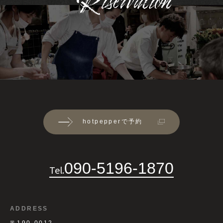
hotpepperで予約
090-5196-1870
Tel.
ADDRESS
〒190-0012