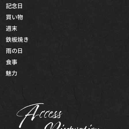
記念日
買い物
週末
鉄板焼き
雨の日
食事
魅力