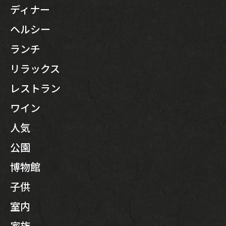
ディナー
ヘルシー
ランチ
リラックス
レストラン
ワイン
人気
公園
博物館
子供
室内
家族