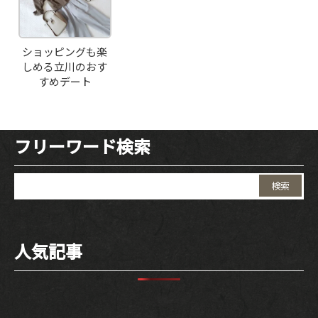
INTERIOR
ショッピングも楽
しめる立川のおす
NEWS
すめデート
MOVIE
フリーワード検索
ACCESS /
検
RESERVATION
索:
JP
EN
人気記事