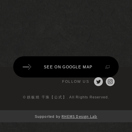
SEE ON GOOGLE MAP
FOLLOW US
©
鉄板焼 千珠【公式】
. All Rights Reserved.
RHEMS Design Lab
Supported by