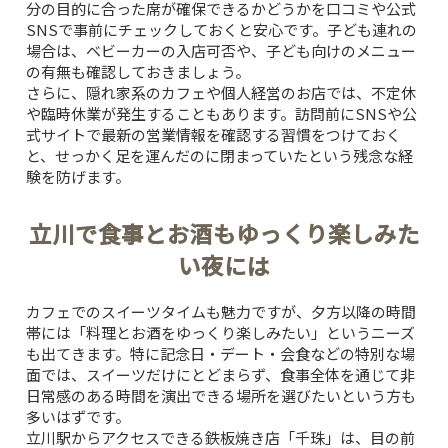
分の目的に合った席が確保できるかどうかを口コミや公式
SNSで事前にチェックしておくと安心です。子ども連れの
場合は、ベビーカーの入店可否や、子ども向けのメニュー
の有無も確認しておきましょう。
さらに、隠れ家系のカフェや個人経営のお店では、不定休
や臨時休業が発生することもあります。訪問前にSNSや公
式サイトで最新の営業情報を確認する習慣をつけておく
と、せっかく足を運んだのに閉まっていたという残念な経
験を防げます。
TOP
立川で食事とお酒もゆっくり楽しみた
い夜には
CONCEPT
カフェでのスイーツタイムも魅力ですが、夕方以降の時間
PICK UP WINE
帯には「料理とお酒をゆっくり楽しみたい」というニーズ
も出てきます。特に記念日・デート・会食などの特別な場
面では、スイーツだけにとどまらず、食事全体を通じて非
MENU
日常感のある時間を演出できる場所を選びたいという方も
多いはずです。
立川駅からアクセスできる鉄板焼き店「千珠」は、目の前