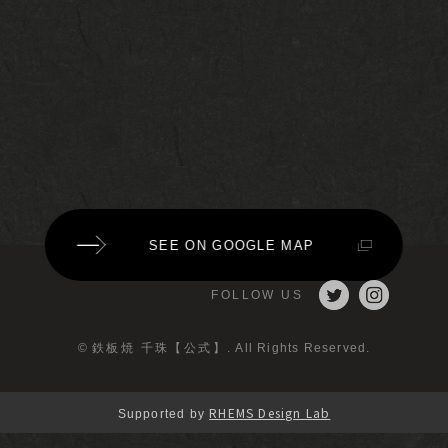
SEE ON GOOGLE MAP
FOLLOW US
©
鉄板焼 千珠【公式】
. All Rights Reserved.
RHEMS Design Lab
Supported by