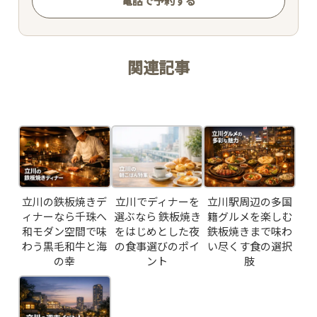
電話で予約する
関連記事
Related Posts
立川の鉄板焼きデ
立川でディナーを
立川駅周辺の多国
ィナーなら千珠へ
選ぶなら 鉄板焼き
籍グルメを楽しむ
和モダン空間で味
をはじめとした夜
鉄板焼きまで味わ
わう黒毛和牛と海
の食事選びのポイ
い尽くす食の選択
の幸
ント
肢