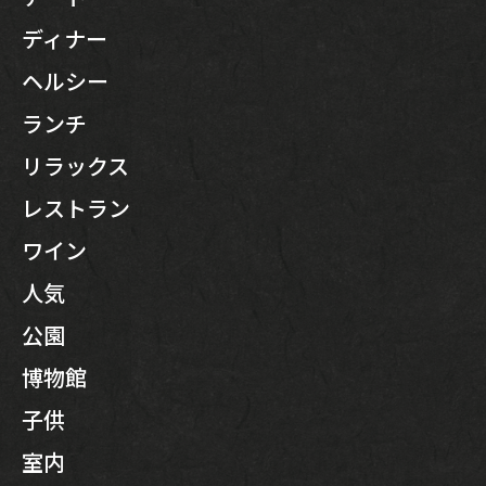
ディナー
ヘルシー
ランチ
リラックス
レストラン
ワイン
人気
公園
博物館
子供
室内