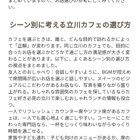
まとめていますので、お店選びの参考にしてみてくださ
い。
シーン別に考える立川カフェの選び方
カフェを選ぶときは、誰と、どんな目的で訪れるかによっ
て「正解」が変わります。同じ立川のカフェでも、目的に
合ったお店を選ぶかどうかで過ごし方の満足感が大きく変
わることがあります。以下に、よくあるシーン別の選び方
の視点をまとめました。
友人とのおしゃべり：
会話しやすいように、BGMが控えめ
で席間隔が広いお店を選ぶと話しやすい。スイーツのビジ
ュアルにこだわりがあるお店なら、写真を撮りながら盛り
上がれる。おしゃれな雰囲気のカフェを探しているなら
カ
フェ好き必見の立川で楽しむおしゃれランチ
の情報も役立
つ。
一人でリフレッシュ：
カウンター席やソファ席があるカフ
ェは、一人でも居心地よく過ごしやすい。コーヒーにこだ
わった専門店なら、一杯をじっくり味わいながらゆっくり
時間を過ごせる。
家族や子ども連れ：
子ども向けのメニューがあるか、席の