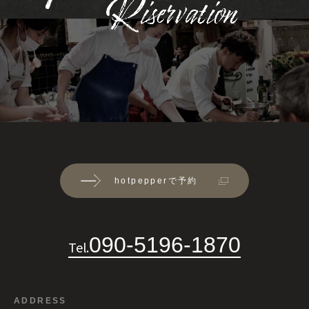
hotpepperで予約
090-5196-1870
Tel.
ADDRESS