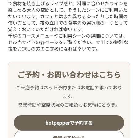
SNS
で食材を焼き上げるライブ感と、料理に合わせたワインを
楽しめる大人の空間として、そうしたシーンにご利用いた
だいています。カフェとはまた異なるゆったりした時間の
INTERIOR
使い方として、夜の立川での食事先の選択肢の一つとして
覚えておいていただければ幸いです。
NEWS
千珠のコースメニューやご利用シーンの詳細については、
ぜひ当サイトの各ページをご覧ください。立川での特別な
夜をお探しの方のご参考になれば幸いです。
MOVIE
ACCESS /
ご予約・お問い合わせはこちら
RESERVATION
ご来店予約はネット予約またはお電話で承っており
ます。
JP
EN
営業時間や空席状況のご確認もお気軽にどうぞ。
hotpepperで予約する