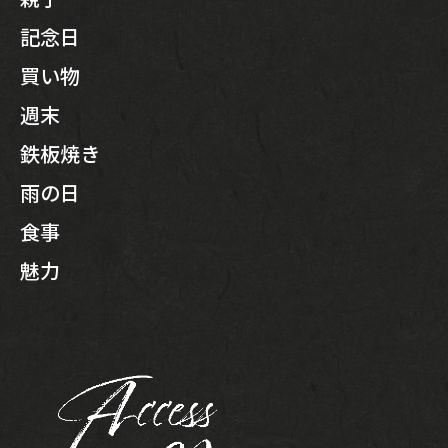
記念日
買い物
週末
鉄板焼き
雨の日
食事
魅力