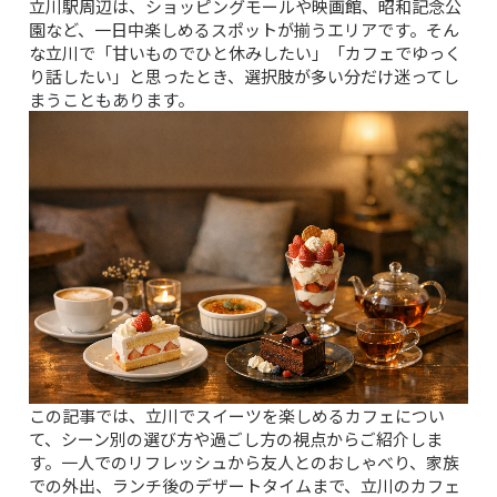
立川駅周辺は、ショッピングモールや映画館、昭和記念公
園など、一日中楽しめるスポットが揃うエリアです。そん
な立川で「甘いものでひと休みしたい」「カフェでゆっく
り話したい」と思ったとき、選択肢が多い分だけ迷ってし
まうこともあります。
この記事では、立川でスイーツを楽しめるカフェについ
て、シーン別の選び方や過ごし方の視点からご紹介しま
す。一人でのリフレッシュから友人とのおしゃべり、家族
での外出、ランチ後のデザートタイムまで、立川のカフェ