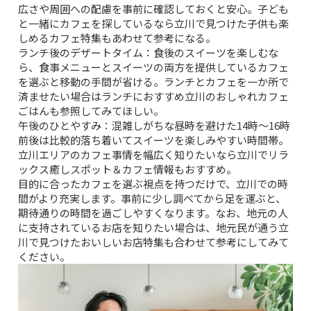
広さや周囲への配慮を事前に確認しておくと安心。子ども
と一緒にカフェを探しているなら
立川で見つけた子供も楽
しめるカフェ特集
もあわせて参考になる。
ランチ後のデザートタイム：
食後のスイーツを楽しむな
ら、食事メニューとスイーツの両方を提供しているカフェ
を選ぶと移動の手間が省ける。ランチとカフェを一か所で
済ませたい場合は
ランチにおすすめ立川のおしゃれカフェ
ごはん
も参照してみてほしい。
午後のひとやすみ：
混雑しがちな昼時を避けた14時〜16時
前後は比較的落ち着いてスイーツを楽しみやすい時間帯。
立川エリアのカフェ事情を幅広く知りたいなら
立川でリラ
ックス癒しスポット＆カフェ情報
もおすすめ。
目的に合ったカフェを選ぶ視点を持つだけで、立川での時
間がより充実します。事前に少し調べてから足を運ぶと、
期待通りの時間を過ごしやすくなります。なお、地元の人
に支持されているお店を知りたい場合は、
地元民が通う立
川で見つけたおいしいお店特集
も合わせて参考にしてみて
ください。