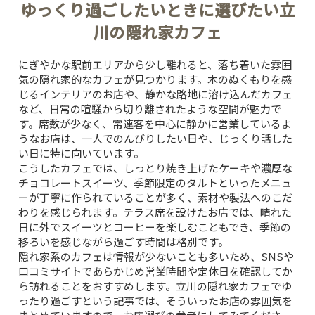
ゆっくり過ごしたいときに選びたい立
川の隠れ家カフェ
にぎやかな駅前エリアから少し離れると、落ち着いた雰囲
気の隠れ家的なカフェが見つかります。木のぬくもりを感
じるインテリアのお店や、静かな路地に溶け込んだカフェ
など、日常の喧騒から切り離されたような空間が魅力で
す。席数が少なく、常連客を中心に静かに営業しているよ
うなお店は、一人でのんびりしたい日や、じっくり話した
い日に特に向いています。
こうしたカフェでは、しっとり焼き上げたケーキや濃厚な
チョコレートスイーツ、季節限定のタルトといったメニュ
ーが丁寧に作られていることが多く、素材や製法へのこだ
わりを感じられます。テラス席を設けたお店では、晴れた
日に外でスイーツとコーヒーを楽しむこともでき、季節の
移ろいを感じながら過ごす時間は格別です。
隠れ家系のカフェは情報が少ないことも多いため、SNSや
口コミサイトであらかじめ営業時間や定休日を確認してか
ら訪れることをおすすめします。
立川の隠れ家カフェでゆ
ったり過ごす
という記事では、そういったお店の雰囲気を