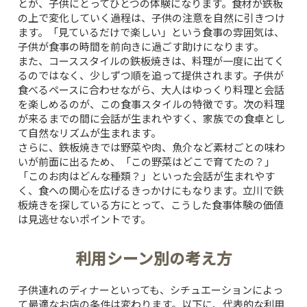
とが、子供にとってひとつの体験になります。食材が鉄板
の上で変化していく過程は、子供の注意を自然に引きつけ
ます。「見ているだけで楽しい」という食事の雰囲気は、
子供が食事の時間を前向きに過ごす助けになります。
また、コーススタイルの鉄板焼きは、料理が一度に出てく
るのではなく、少しずつ順を追って提供されます。子供が
食べるペースに合わせながら、大人はゆっくり料理と会話
を楽しめるのが、この食事スタイルの特徴です。次の料理
が来るまでの間に会話が生まれやすく、家族での食卓とし
て自然なリズムが生まれます。
さらに、鉄板焼きでは野菜や肉、魚介など素材ごとの味わ
いが前面に出るため、「この野菜はどこで育てたの？」
「このお肉はどんな種類？」といった会話が生まれやす
く、食への関心を広げるきっかけにもなります。立川で鉄
板焼きを探している方にとって、こうした食事体験の価値
は見逃せないポイントです。
利用シーン別の考え方
子供連れのディナーといっても、シチュエーションによっ
て最適なお店の条件は変わります。以下に、代表的な利用