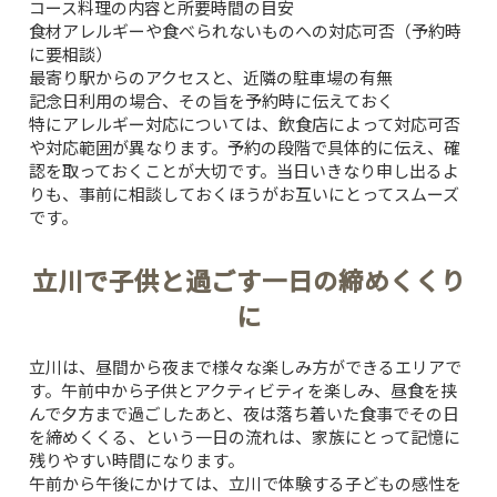
コース料理の内容と所要時間の目安
食材アレルギーや食べられないものへの対応可否（予約時
に要相談）
最寄り駅からのアクセスと、近隣の駐車場の有無
TOP
記念日利用の場合、その旨を予約時に伝えておく
特にアレルギー対応については、飲食店によって対応可否
CONCEPT
や対応範囲が異なります。予約の段階で具体的に伝え、確
認を取っておくことが大切です。当日いきなり申し出るよ
りも、事前に相談しておくほうがお互いにとってスムーズ
PICK UP WINE
です。
立川で子供と過ごす一日の締めくくり
MENU
に
SNS
立川は、昼間から夜まで様々な楽しみ方ができるエリアで
す。午前中から子供とアクティビティを楽しみ、昼食を挟
INTERIOR
んで夕方まで過ごしたあと、夜は落ち着いた食事でその日
を締めくくる、という一日の流れは、家族にとって記憶に
残りやすい時間になります。
NEWS
午前から午後にかけては、
立川で体験する子どもの感性を