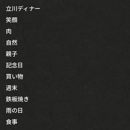
立川ディナー
笑顔
肉
自然
親子
記念日
買い物
週末
鉄板焼き
雨の日
食事