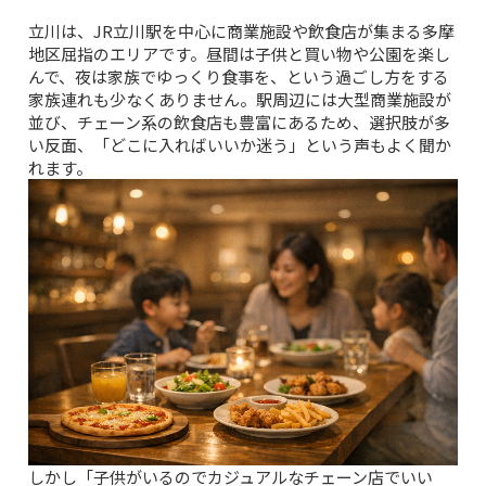
立川は、JR立川駅を中心に商業施設や飲食店が集まる多摩
地区屈指のエリアです。昼間は子供と買い物や公園を楽し
んで、夜は家族でゆっくり食事を、という過ごし方をする
家族連れも少なくありません。駅周辺には大型商業施設が
並び、チェーン系の飲食店も豊富にあるため、選択肢が多
い反面、「どこに入ればいいか迷う」という声もよく聞か
れます。
しかし「子供がいるのでカジュアルなチェーン店でいい