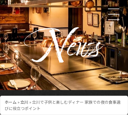
ホーム
»
立川
»
立川で子供と楽しむディナー 家族での夜の食事選
びに役立つポイント