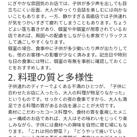
にぎやかな雰囲気のお店では、子供が多少声を出しても目
立ちにくい反面、大人がゆっくり会話を楽しむには向かな
いこともあります。一方、静かすぎる高級店では子供連れ
が気をつかいすぎて疲れてしまうこともあります。ちょう
どよい落ち着きがあり、個室や半個室が用意されているお
店であれば、周囲への配慮をしながらも家族でリラックス
して過ごしやすくなります。
個室の場合、食事中に子供が多少動いたり声が出たりして
も、他のお客様への影響が少なく済みます。記念日や特別
な日の食事には特に、個室の有無を事前に確認しておくこ
とをおすすめします。
2. 料理の質と多様性
子供連れのディナーでよくある不満のひとつが、「子供に
合わせたお店に入ったら、大人の料理が物足りなかった」
というものです。せっかくの夜の食事ですから、大人も満
足できる料理の質があるお店を選ぶことが大切です。
素材にこだわったコース料理や、食材の質を重視したメニ
ュー構成のお店であれば、大人はその味わいをじっくり楽
しみながら、子供には食材への興味を自然に育む場にもな
ります。「これは何の野菜？」「どうやって焼いている