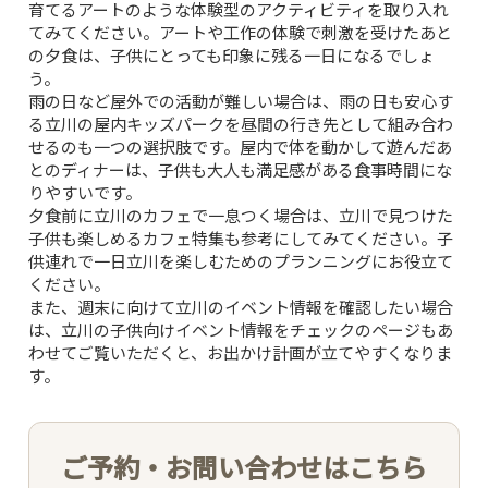
育てるアート
のような体験型のアクティビティを取り入れ
てみてください。アートや工作の体験で刺激を受けたあと
MOVIE
の夕食は、子供にとっても印象に残る一日になるでしょ
う。
雨の日など屋外での活動が難しい場合は、
雨の日も安心す
ACCESS /
る立川の屋内キッズパーク
を昼間の行き先として組み合わ
せるのも一つの選択肢です。屋内で体を動かして遊んだあ
RESERVATION
とのディナーは、子供も大人も満足感がある食事時間にな
りやすいです。
夕食前に立川のカフェで一息つく場合は、
立川で見つけた
JP
EN
子供も楽しめるカフェ特集
も参考にしてみてください。子
供連れで一日立川を楽しむためのプランニングにお役立て
ください。
また、週末に向けて立川のイベント情報を確認したい場合
は、
立川の子供向けイベント情報をチェック
のページもあ
わせてご覧いただくと、お出かけ計画が立てやすくなりま
す。
ご予約・お問い合わせはこちら