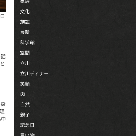
家族
文化
な日
施設
最新
科学館
空間
会話
立川
席と
立川ディナー
笑顔
肉
を扱
自然
理
親子
集中
記念日
買い物