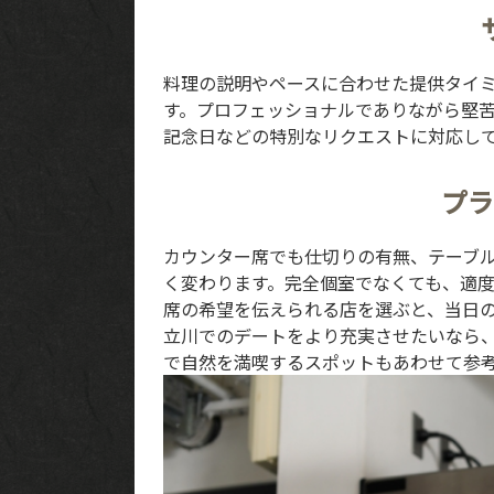
INTERIOR
料理の説明やペースに合わせた提供タイ
NEWS
す。プロフェッショナルでありながら堅
記念日などの特別なリクエストに対応し
MOVIE
プラ
ACCESS / RESERVATION
カウンター席でも仕切りの有無、テーブ
JP
EN
く変わります。完全個室でなくても、適
席の希望を伝えられる店を選ぶと、当日
立川でのデートをより充実させたいなら
で自然を満喫するスポット
もあわせて参