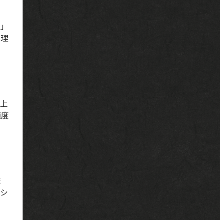
う」
料理
仕上
適度
ま
ーシ