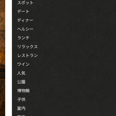
スポット
デート
ディナー
ヘルシー
ランチ
リラックス
レストラン
ワイン
人気
公園
博物館
子供
室内