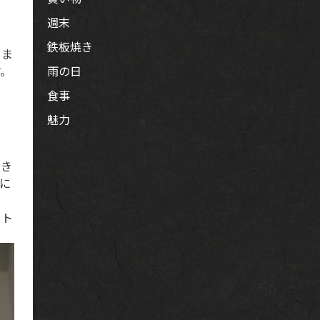
週末
鉄板焼き
りま
す。
雨の日
食事
魅力
大き
に
ート