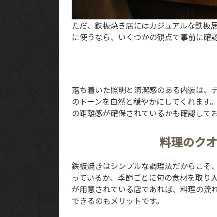
ただ、鉄板焼き店にはカジュアルな鉄板
に使うなら、いくつかの観点で事前に確
落ち着いた照明と清潔感のある内装は、
TOP
のトーンを自然と穏やかにしてくれます
の距離感が確保されているかも確認して
CONCEPT
料理のク
PICK UP WINE
鉄板焼きはシンプルな調理法だからこそ
っているか、季節ごとに旬の食材を取り
MENU
が用意されている店であれば、料理の流
できるのもメリットです。
SNS