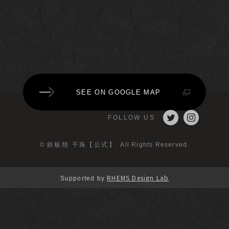
SEE ON GOOGLE MAP
FOLLOW US
©
鉄板焼 千珠【公式】
. All Rights Reserved.
RHEMS Design Lab
Supported by