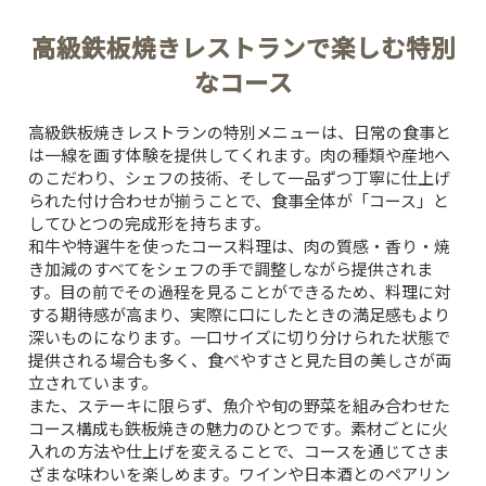
高級鉄板焼きレストランで楽しむ特別
なコース
高級鉄板焼きレストランの特別メニューは、日常の食事と
は一線を画す体験を提供してくれます。肉の種類や産地へ
のこだわり、シェフの技術、そして一品ずつ丁寧に仕上げ
られた付け合わせが揃うことで、食事全体が「コース」と
してひとつの完成形を持ちます。
和牛や特選牛を使ったコース料理は、肉の質感・香り・焼
き加減のすべてをシェフの手で調整しながら提供されま
す。目の前でその過程を見ることができるため、料理に対
する期待感が高まり、実際に口にしたときの満足感もより
深いものになります。一口サイズに切り分けられた状態で
提供される場合も多く、食べやすさと見た目の美しさが両
立されています。
また、ステーキに限らず、魚介や旬の野菜を組み合わせた
コース構成も鉄板焼きの魅力のひとつです。素材ごとに火
入れの方法や仕上げを変えることで、コースを通じてさま
ざまな味わいを楽しめます。ワインや日本酒とのペアリン