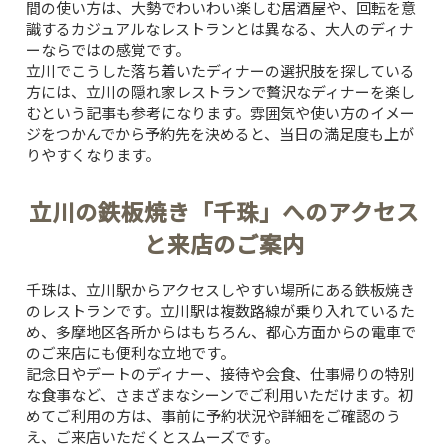
間の使い方は、大勢でわいわい楽しむ居酒屋や、回転を意
識するカジュアルなレストランとは異なる、大人のディナ
ーならではの感覚です。
立川でこうした落ち着いたディナーの選択肢を探している
方には、
立川の隠れ家レストランで贅沢なディナーを楽し
む
という記事も参考になります。雰囲気や使い方のイメー
ジをつかんでから予約先を決めると、当日の満足度も上が
りやすくなります。
立川の鉄板焼き「千珠」へのアクセス
と来店のご案内
千珠は、立川駅からアクセスしやすい場所にある鉄板焼き
のレストランです。立川駅は複数路線が乗り入れているた
め、多摩地区各所からはもちろん、都心方面からの電車で
のご来店にも便利な立地です。
記念日やデートのディナー、接待や会食、仕事帰りの特別
TOP
な食事など、さまざまなシーンでご利用いただけます。初
めてご利用の方は、事前に予約状況や詳細をご確認のう
え、ご来店いただくとスムーズです。