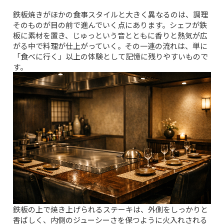
鉄板焼きがほかの食事スタイルと大きく異なるのは、調理
そのものが目の前で進んでいく点にあります。シェフが鉄
板に素材を置き、じゅっという音とともに香りと熱気が広
がる中で料理が仕上がっていく。その一連の流れは、単に
「食べに行く」以上の体験として記憶に残りやすいもので
す。
鉄板の上で焼き上げられるステーキは、外側をしっかりと
香ばしく、内側のジューシーさを保つように火入れされる