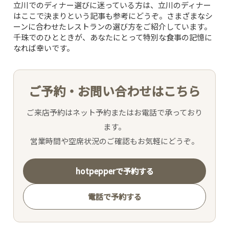
CONCEPT
立川でのディナー選びに迷っている方は、
立川のディナー
はここで決まり
という記事も参考にどうぞ。さまざまなシ
ーンに合わせたレストランの選び方をご紹介しています。
PICK UP WINE
千珠でのひとときが、あなたにとって特別な食事の記憶に
なれば幸いです。
MENU
ご予約・お問い合わせはこちら
SNS
ご来店予約はネット予約またはお電話で承っており
INTERIOR
ます。
営業時間や空席状況のご確認もお気軽にどうぞ。
NEWS
hotpepperで予約する
MOVIE
電話で予約する
ACCESS /