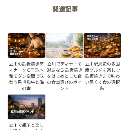
RESERVATION
関連記事
Related Posts
JP
EN
立川の鉄板焼きデ
立川でディナーを
立川駅周辺の多国
ィナーなら千珠へ
選ぶなら 鉄板焼き
籍グルメを楽しむ
和モダン空間で味
をはじめとした夜
鉄板焼きまで味わ
わう黒毛和牛と海
の食事選びのポイ
い尽くす食の選択
の幸
ント
肢
立川で親子と楽し