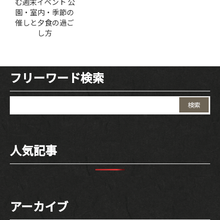
む週末イベント 公
園・室内・季節の
催しと夕食の過ご
し方
フリーワード検索
検
索:
人気記事
アーカイブ