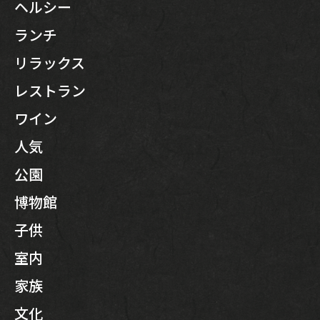
ヘルシー
ランチ
リラックス
レストラン
ワイン
人気
公園
博物館
子供
室内
家族
文化