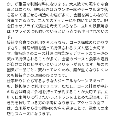
か」が重要な判断材料になります。大人数での賑やかな食
事とは異なり、鉄板焼きはカウンター席やテーブル席で落
ち着いて過ごせる構造のお店が多く、会話を楽しみながら
食事できる点で、二人でのディナーにも向いています。記
念日のサプライズ演出を考えているなら、
立川の鉄板焼き
はサプライズにも向いている
という点でも注目されていま
す。
接待や会食での利用を考えるなら、コース構成のわかりや
すさや、料理が順を追って提供されるリズム感も大切で
す。鉄板焼きのコース料理は前菜からデザートまで一連の
流れで提供されることが多く、会話のペースと食事の進行
が自然に合わせやすいというメリットがあります。場の雰
囲気が一品ごとに変わっていくため、席が重くなりにくい
のも接待向きの理由のひとつです。
仕事帰りに立ち寄るようなカジュアルなシーンであって
も、鉄板焼きは利用できます。ただし、コース料理が中心
の場合は時間に余裕を持って予約することが大切です。
立
川で仕事帰りに行きたいレストラン
をまとめた記事も、行
き先を探している方の参考になります。アクセスの面で
は、立川駅から徒歩圏内のお店を選ぶことで、電車での来
店もスムーズになります。