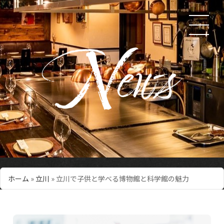
ホーム
»
立川
»
立川で子供と学べる博物館と科学館の魅力