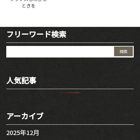
INTERIOR
ときを
NEWS
フリーワード検索
MOVIE
検
ACCESS /
索:
RESERVATION
人気記事
JP
EN
アーカイブ
2025年12月