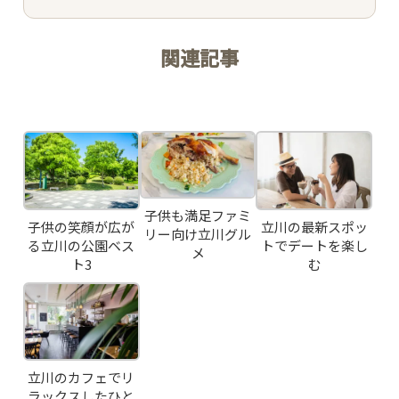
関連記事
Related Posts
TOP
CONCEPT
子供も満足ファミ
子供の笑顔が広が
立川の最新スポッ
リー向け立川グル
PICK UP WINE
る立川の公園ベス
トでデートを楽し
メ
ト3
む
MENU
SNS
立川のカフェでリ
ラックスしたひと