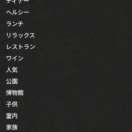
ディナー
ヘルシー
ランチ
リラックス
レストラン
ワイン
人気
公園
博物館
子供
室内
家族