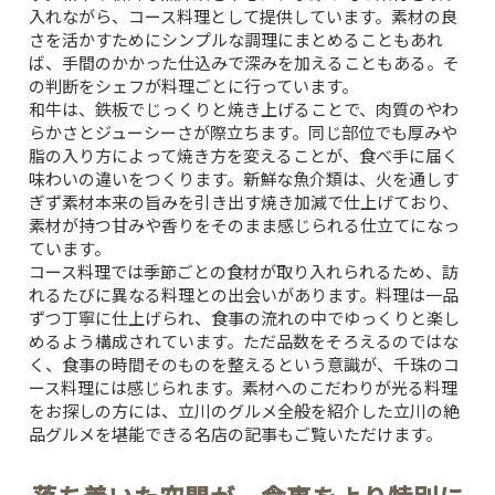
入れながら、コース料理として提供しています。素材の良
さを活かすためにシンプルな調理にまとめることもあれ
ば、手間のかかった仕込みで深みを加えることもある。そ
の判断をシェフが料理ごとに行っています。
和牛は、鉄板でじっくりと焼き上げることで、肉質のやわ
らかさとジューシーさが際立ちます。同じ部位でも厚みや
脂の入り方によって焼き方を変えることが、食べ手に届く
味わいの違いをつくります。新鮮な魚介類は、火を通しす
ぎず素材本来の旨みを引き出す焼き加減で仕上げており、
素材が持つ甘みや香りをそのまま感じられる仕立てになっ
ています。
コース料理では季節ごとの食材が取り入れられるため、訪
れるたびに異なる料理との出会いがあります。料理は一品
ずつ丁寧に仕上げられ、食事の流れの中でゆっくりと楽し
めるよう構成されています。ただ品数をそろえるのではな
く、食事の時間そのものを整えるという意識が、千珠のコ
ース料理には感じられます。素材へのこだわりが光る料理
をお探しの方には、立川のグルメ全般を紹介した
立川の絶
品グルメを堪能できる名店
の記事もご覧いただけます。