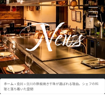
ホーム
»
立川
»
立川の鉄板焼き千珠が選ばれる理由。シェフの料
理と落ち着いた空間