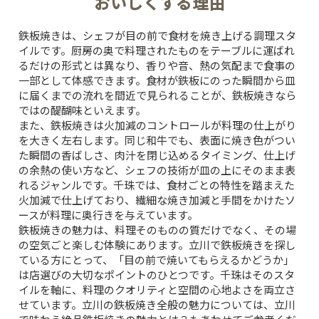
おいしくする理由
鉄板焼きは、シェフが目の前で食材を焼き上げる調理スタ
イルです。厨房の奥で料理されたものをテーブルに運ばれ
るだけの形式とは異なり、香りや音、熱の気配まで食事の
一部として体感できます。食材が鉄板にのった瞬間から皿
に届くまでの流れを間近で見られることが、鉄板焼きなら
ではの醍醐味といえます。
また、鉄板焼きは火加減のコントロールが料理の仕上がり
を大きく左右します。同じ和牛でも、表面に焼き色がつい
た瞬間の香ばしさ、肉汁を閉じ込めるタイミング、仕上げ
の余熱の使い方など、シェフの技術が皿の上にそのまま表
れるジャンルです。千珠では、食材ごとの特性を踏まえた
火加減で仕上げており、繊細な焼き加減と手間をかけたソ
ースが料理に奥行きを与えています。
鉄板焼きの魅力は、料理そのものの質だけでなく、その場
の空気ごと楽しむ体験にあります。立川で鉄板焼きを探し
ている方にとって、「目の前で焼いてもらえるかどうか」
は店選びの大切なポイントのひとつです。千珠はそのスタ
イルを軸に、料理のクオリティと空間の心地よさを両立さ
せています。立川の鉄板焼き全般の魅力については、
立川