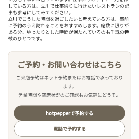
している方は、
立川で仕事帰りに行きたいレストラン
の記
CONCEPT
事も参考にしてみてください。
立川でこうした時間を過ごしたいと考えている方は、事前
PICK UP WINE
に予約のうえ訪れることをおすすめします。席数に限りが
ある分、ゆったりとした時間が保たれているのも千珠の特
徴のひとつです。
MENU
ご予約・お問い合わせはこちら
SNS
ご来店予約はネット予約またはお電話で承っており
INTERIOR
ます。
営業時間や空席状況のご確認もお気軽にどうぞ。
NEWS
hotpepperで予約する
MOVIE
電話で予約する