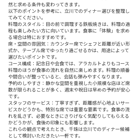
然と求める条件も変わってきます。
以下のポイントを参考に、立川でのディナー選びを整理し
てみてください。
料理のスタイル：
目の前で調理する鉄板焼きは、料理の過
程も楽しみたい方に向いています。食事に「体験」を求め
る場合は特におすすめです。
席・空間の雰囲気：
カウンター席でシェフと距離が近い形
式か、テーブル席でゆったり過ごせるかは、用途によって
選びたいポイントです。
コース構成：
記念日や会食では、アラカルトよりもコース
料理のほうが食事の流れを自然に楽しめます。料理の順番
や間合いが整っていると、会話も弾みやすくなります。
予約のしやすさ：
静かな空間を重視した小規模な店ほど席
数が限られることが多く、週末や祝日は早めの予約が安心
です。
スタッフのサービス：
丁寧すぎず、距離感が心地よいサー
ビスかどうかも、特別な席では重要な要素です。食事の流
れを乱さず、必要なときにさりげなく気配りしてもらえる
かどうかが、食後の印象にも影響します。
これらの観点で考えたとき、千珠は立川でのディナー候補
として検討いただきたい一軒です。