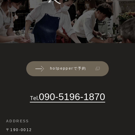
hotpepperで予約
090-5196-1870
Tel.
ADDRESS
〒190-0012