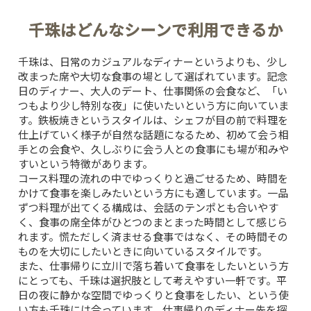
千珠はどんなシーンで利用できるか
千珠は、日常のカジュアルなディナーというよりも、少し
改まった席や大切な食事の場として選ばれています。記念
日のディナー、大人のデート、仕事関係の会食など、「い
つもより少し特別な夜」に使いたいという方に向いていま
す。鉄板焼きというスタイルは、シェフが目の前で料理を
仕上げていく様子が自然な話題になるため、初めて会う相
手との会食や、久しぶりに会う人との食事にも場が和みや
すいという特徴があります。
コース料理の流れの中でゆっくりと過ごせるため、時間を
かけて食事を楽しみたいという方にも適しています。一品
ずつ料理が出てくる構成は、会話のテンポとも合いやす
く、食事の席全体がひとつのまとまった時間として感じら
れます。慌ただしく済ませる食事ではなく、その時間その
ものを大切にしたいときに向いているスタイルです。
また、仕事帰りに立川で落ち着いて食事をしたいという方
にとっても、千珠は選択肢として考えやすい一軒です。平
TOP
日の夜に静かな空間でゆっくりと食事をしたい、という使
い方も千珠には合っています。仕事帰りのディナー先を探