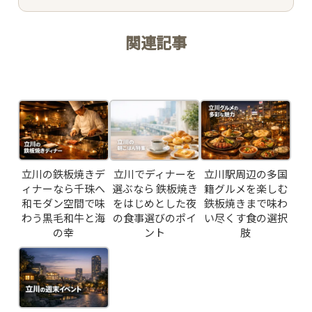
ACCESS /
RESERVATION
関連記事
JP
EN
Related Posts
立川の鉄板焼きデ
立川でディナーを
立川駅周辺の多国
ィナーなら千珠へ
選ぶなら 鉄板焼き
籍グルメを楽しむ
和モダン空間で味
をはじめとした夜
鉄板焼きまで味わ
わう黒毛和牛と海
の食事選びのポイ
い尽くす食の選択
の幸
ント
肢