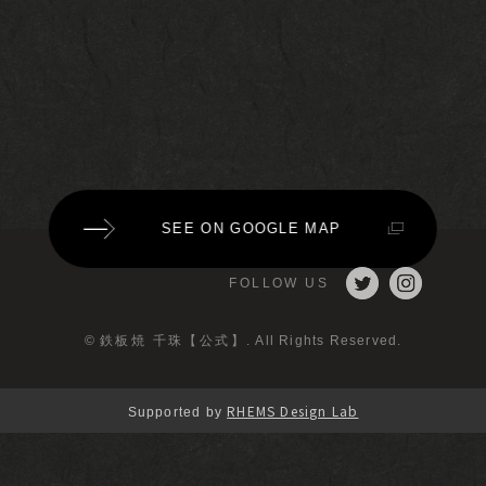
SEE ON GOOGLE MAP
FOLLOW US
©
鉄板焼 千珠【公式】
. All Rights Reserved.
RHEMS Design Lab
Supported by