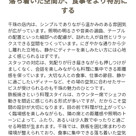
落ち着いた空間が、食事をより特別に
する
千珠の店内は、シンプルでありながら温かみのある雰囲気
が広がっています。照明の明るさや音楽の選曲、テーブル
の配置といった細部への配慮が、訪れた人が自然とリラッ
クスできる空間をつくっています。にぎやかな通りから少
し離れた立地も、静かにディナーを楽しみたい方には心地
よく感じられるはずです。
スタッフの対応は、気配りが行き届きながらも押しつけが
ましくなく、会話を楽しみながらも料理に集中できる距離
感を保っています。大切な人との食事、仕事の節目、静か
に過ごしたいディナーなど、その場の空気に合わせたサー
ビスが受けられるのも千珠の魅力のひとつです。
鉄板焼きという料理スタイルは、カウンター席でシェフの
動きを間近に感じられる形式が多いですが、だからこそ空
間の設計が大切になります。目の前で料理が仕上がってい
く臨場感を楽しみながらも、隣の席との距離感や照明のト
ーンによって、ふたり、あるいは少人数でゆったりと過ご
せる時間が生まれます。千珠では、鉄板を囲む席まわりの
環境が整えられており、食事に集中できる落ち着いた空気