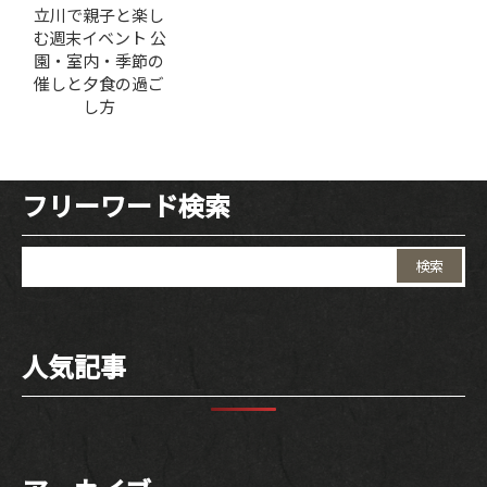
立川で親子と楽し
む週末イベント 公
園・室内・季節の
催しと夕食の過ご
し方
フリーワード検索
検
索:
人気記事