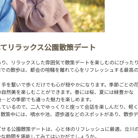
れてリラックス公園散策デート
あり、リラックスした雰囲気で散策デートを楽しむのにぴった
園での散歩は、都会の喧騒を離れて心をリフレッシュする最高
、手を繋いで歩くだけでも心が穏やかになります。季節ごとの
の自然美を楽しむことができます。春には桜、夏には緑豊かな
色—どの季節でも違った魅力を楽しめます。
しているので、二人でゆっくりと座って会話を楽しんだり、軽
。散策中には、噴水や池、遊歩道などのスポットがあり、散歩
ごせる公園散策デートは、心と体のリフレッシュに最適。立川
かな時間を堪能してみてはいかがでしょうか。