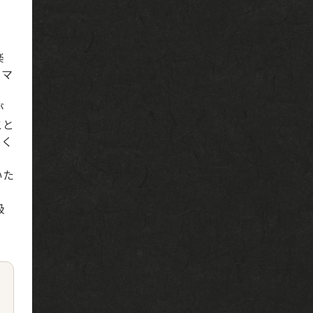
楽
ーマ
が
こと
てく
いた
級