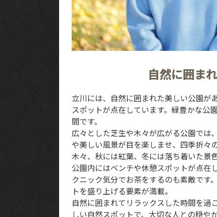
自然に囲ま
立川には、自然に囲まれた美しい公園が
TOP
スポットが点在しています。緑豊かな公
間です。
CONCEPT
広々とした芝生や木々が広がる公園では
や美しい風景が目を楽しませ、四季折々
PICK UP WINE
木々、秋には紅葉、冬には落ち着いた景
公園内にはベンチや休憩スポットが点在
MENU
クニック気分でお茶をするのも素敵です
トを盛り上げる要素が満載。
自然に囲まれてリラックスした時間を過
SNS
しい自然スポットで、大切な人との穏や