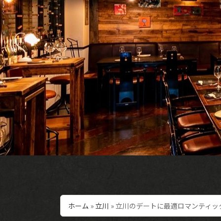
ホーム
»
立川
»
立川のデートに最適ロマンティッ