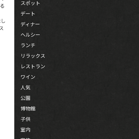
スポット
る
デート
味し
ディナー
ス
ヘルシー
ランチ
リラックス
レストラン
ワイン
人気
公園
博物館
子供
室内