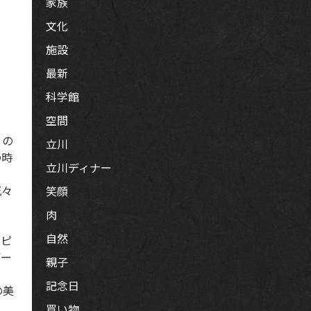
家族
文化
施設
最新
科学館
空間
りの
立川
の時
立川ディナー
花々
笑顔
肉
自然
くピ
デー
親子
記念日
の美
買い物