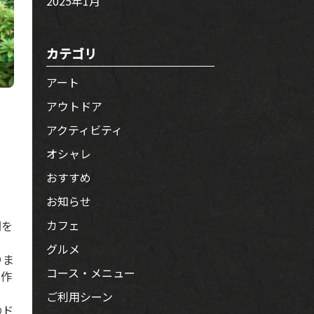
2025年1月
カテゴリ
アート
アウトドア
アクティビティ
オシャレ
おすすめ
お知らせ
カフェ
間を
グルメ
りま
コース・メニュー
を作
ご利用シーン
のド