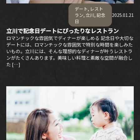
SNS
デート
,
レスト
ラン
,
立川
,
記念
2025.01.21
日
INTERIOR
立川で記念日デートにぴったりなレストラン
ロマンチックな雰囲気でディナーが楽しめる 記念日や大切な
デートには、ロマンチックな雰囲気で特別な時間を楽しみた
NEWS
いもの。立川には、そんな理想的なディナーが叶うレストラ
ンがたくさんあります。美味しい料理と素敵な空間が融合し
MOVIE
た […]
ACCESS /
RESERVATION
JP
EN