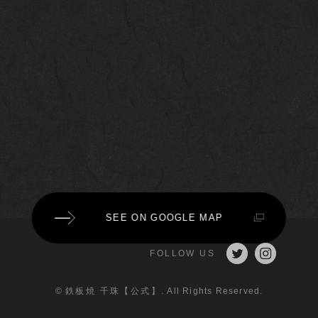
SEE ON GOOGLE MAP
FOLLOW US
©
鉄板焼 千珠【公式】
. All Rights Reserved.