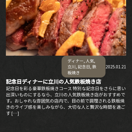
ディナー
,
人気
,
立川
,
記念日
,
鉄
2025.01.21
板焼き
記念日ディナーに立川の人気鉄板焼き店
記念日を彩る豪華鉄板焼きコース 特別な記念日をさらに思い
出深いものにするなら、立川の人気鉄板焼き店がおすすめで
す。おしゃれな雰囲気の店内で、目の前で調理される鉄板焼
きのライブ感を楽しみながら、大切な人と贅沢な時間を過ご
す […]