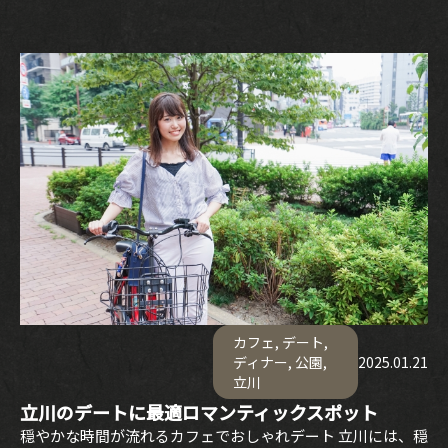
カフェ
,
デート
,
ディナー
,
公園
,
2025.01.21
立川
立川のデートに最適ロマンティックスポット
穏やかな時間が流れるカフェでおしゃれデート 立川には、穏