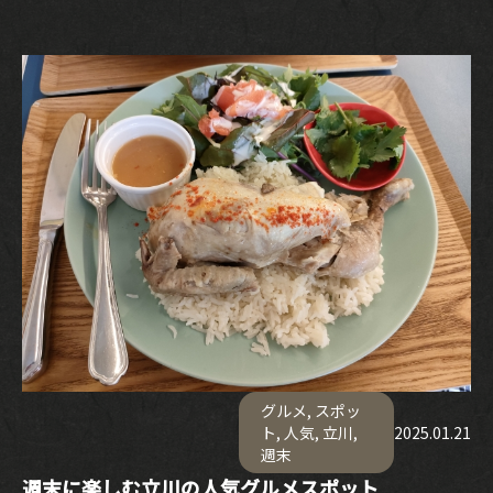
グルメ
,
スポッ
ト
,
人気
,
立川
,
2025.01.21
週末
週末に楽しむ立川の人気グルメスポット