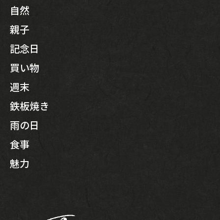
自然
親子
記念日
買い物
週末
鉄板焼き
雨の日
食事
魅力