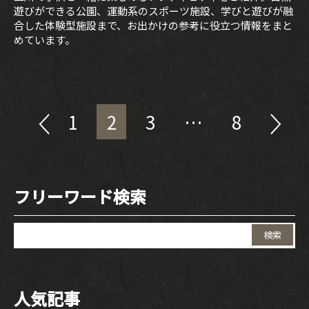
遊びができる公園、運動系のスポーツ施設、学びと遊びが融
合した体験型施設まで、お出かけの参考に役立つ情報をまと
めています。
投
1
2
3
…
8
稿
の
ペ
フリーワード検索
ー
ジ
検
送
索:
り
人気記事