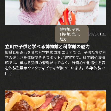
博物館
,
子供
,
科学館
,
立川
,
2025.01.21
魅力
立川で子供と学べる博物館と科学館の魅力
知識と好奇心を育む科学体験 立川エリアでは、子供たちが科
学の楽しさを体験できるスポットが豊富です。科学館や博物
館では、単なる知識の習得だけでなく、好奇心や創造性を育
む体験型展示やアクティビティが揃っています。 科学体験で
[…]